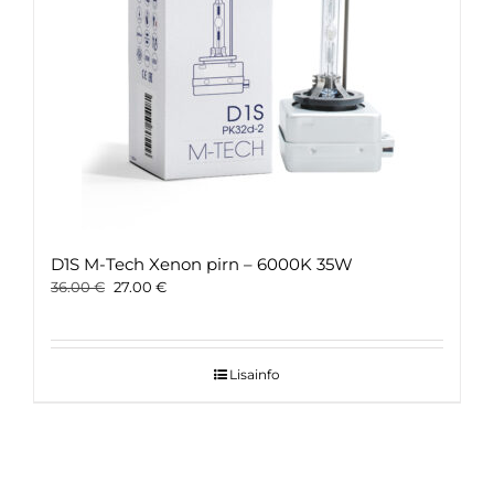
D1S M-Tech Xenon pirn – 6000K 35W
Original
Current
36.00
€
27.00
€
price
price
was:
is:
36.00 €.
27.00 €.
Lisainfo