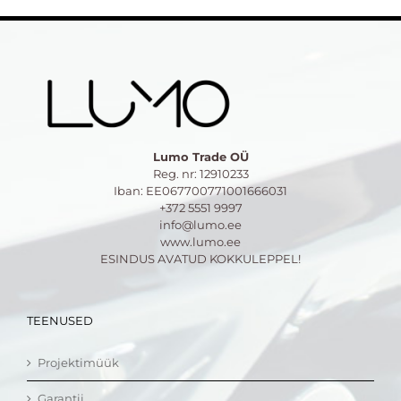
Lumo Trade OÜ
Reg. nr: 12910233
Iban: EE067700771001666031
+372 5551 9997
info@lumo.ee
www.lumo.ee
ESINDUS AVATUD KOKKULEPPEL!
TEENUSED
Projektimüük
Garantii