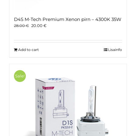
D4S M-Tech Premium Xenon pirn – 4300K 35W
Original
Current
28.00
€
20.00
€
price
price
was:
is:
28.00 €.
20.00 €.
Add to cart
Lisainfo
Sale!