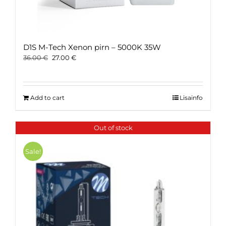
D1S M-Tech Xenon pirn – 5000K 35W
Original
Current
36.00
€
27.00
€
price
price
was:
is:
36.00 €.
27.00 €.
Add to cart
Lisainfo
Out of stock
Sale!