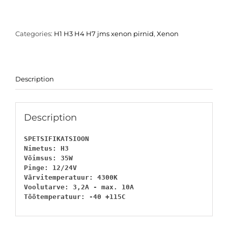
pirn
-
4300k
Categories:
H1 H3 H4 H7 jms xenon pirnid
,
Xenon
quantity
Description
Description
SPETSIFIKATSIOON

Nimetus: H3

Võimsus: 35W

Pinge: 12/24V

Värvitemperatuur: 4300K

Voolutarve: 3,2A - max. 10A

Töötemperatuur: -40 +115C