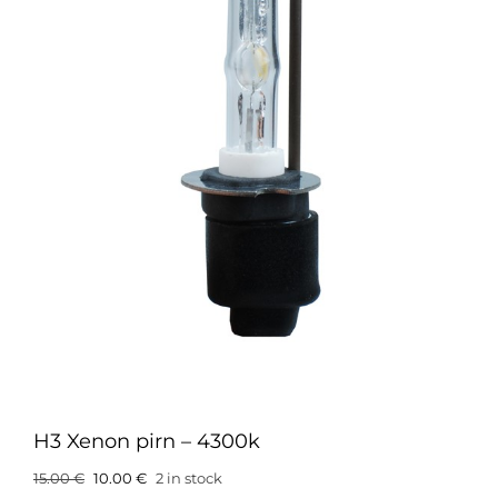
H3 Xenon pirn – 4300k
Original
Current
15.00
€
10.00
€
2 in stock