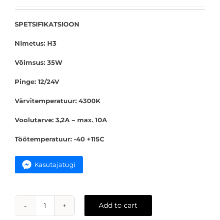
price
price
was:
is:
15.00 €.
10.00 €.
SPETSIFIKATSIOON
Nimetus: H3
Võimsus: 35W
Pinge: 12/24V
Värvitemperatuur: 4300K
Voolutarve: 3,2A – max. 10A
Töötemperatuur: -40 +115C
Kasutajatugi
Add to cart
H3
Xenon