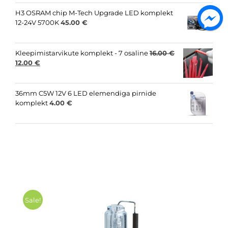
was:
is:
15.00 €.
8.00 €.
H3 OSRAM chip M-Tech Upgrade LED komplekt
12-24V 5700K
45.00
€
Kleepimistarvikute komplekt - 7 osaline
16.00
€
Original
Current
12.00
€
price
price
was:
is:
16.00 €.
12.00 €.
36mm C5W 12V 6 LED elemendiga pirnide
komplekt
4.00
€
Sale!