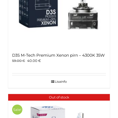
D3S M-Tech Premium Xenon pirn – 4300K 35W
Original
Current
59.00
€
40.00
€
price
price
was:
is:
59.00 €.
40.00 €.
Lisainfo
Out of stock
Sale!