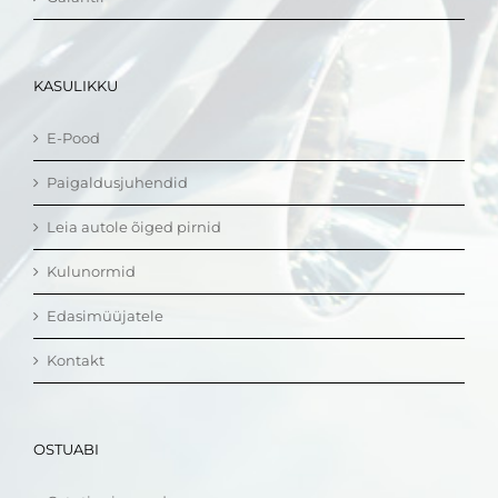
KASULIKKU
E-Pood
Paigaldusjuhendid
Leia autole õiged pirnid
Kulunormid
Edasimüüjatele
Kontakt
OSTUABI