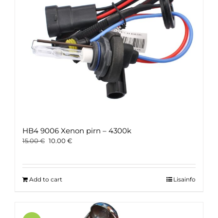
HB4 9006 Xenon pirn – 4300k
Original
Current
15.00
€
10.00
€
price
price
was:
is:
15.00 €.
10.00 €.
Add to cart
Lisainfo