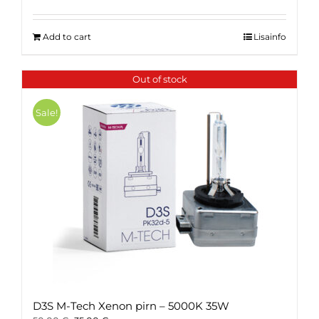
was:
is:
20.00 €.
16.00 €.
Add to cart
Lisainfo
Out of stock
Sale!
D3S M-Tech Xenon pirn – 5000K 35W