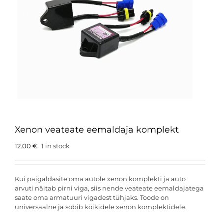
Xenon veateate eemaldaja komplekt
12.00
€
1 in stock
Kui paigaldasite oma autole xenon komplekti ja auto
arvuti näitab pirni viga, siis nende veateate eemaldajatega
saate oma armatuuri vigadest tühjaks. Toode on
universaalne ja sobib kõikidele xenon komplektidele.