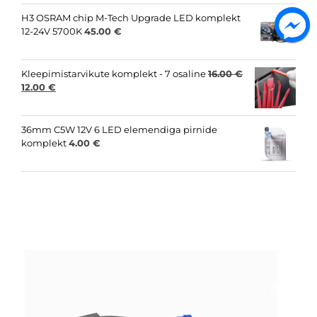
was:
is:
15.00 €.
8.00 €.
H3 OSRAM chip M-Tech Upgrade LED komplekt
12-24V 5700K
45.00
€
Kleepimistarvikute komplekt - 7 osaline
16.00
€
Original
Current
12.00
€
price
price
was:
is:
16.00 €.
12.00 €.
36mm C5W 12V 6 LED elemendiga pirnide
komplekt
4.00
€