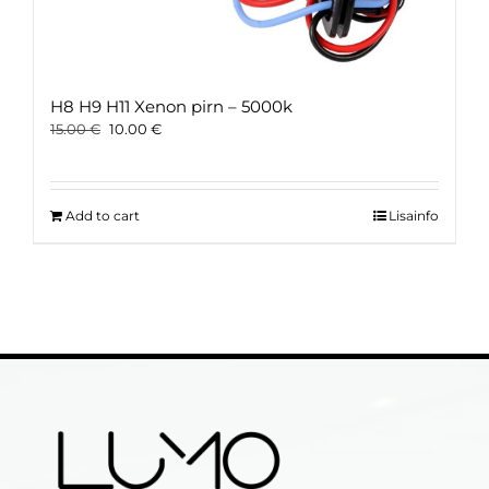
H8 H9 H11 Xenon pirn – 5000k
Original
Current
15.00
€
10.00
€
price
price
was:
is:
15.00 €.
10.00 €.
Add to cart
Lisainfo