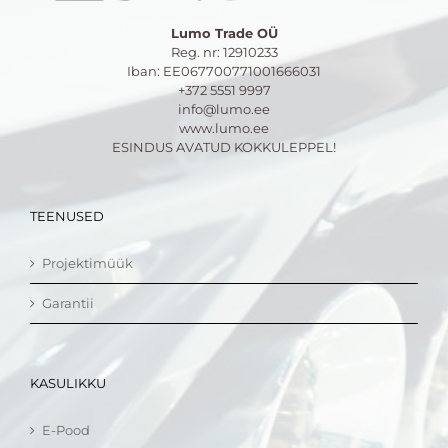
Lumo Trade OÜ
Reg. nr: 12910233
Iban: EE067700771001666031
+372 5551 9997
info@lumo.ee
www.lumo.ee
ESINDUS AVATUD KOKKULEPPEL!
TEENUSED
Projektimüük
Garantii
KASULIKKU
E-Pood