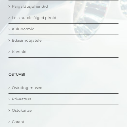
Paigaldusjuhendid
Leia autole õiged pirnid
Kulunormid
Edasimüüjatele
Kontakt
OSTUABI
Ostutingimused
Privaatsus
Ostukaitse
Garantii