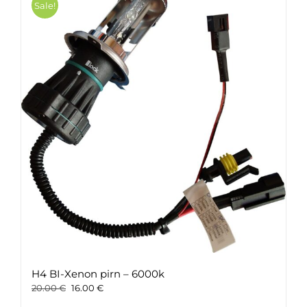
Sale!
H4 BI-Xenon pirn – 6000k
Original
Current
20.00
€
16.00
€
price
price