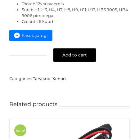
Töötab 12v süsteemis
Sobib H1, H3, H4, H7, H8, H9, H11, H13, HB3 9005, HB4
9006 pirnidega
Garantii 6 kuud
Kasutajatugi
Add to cart
Xenon
veateate
eemaldaja
komplekt
Categories:
Tarvikud
,
Xenon
quantity
Related products
Sale!