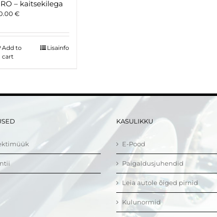
RO – kaitsekilega
0.00
€
Add to
Lisainfo
cart
USED
KASULIKKU
ektimüük
E-Pood
ntii
Paigaldusjuhendid
Leia autole õiged pirnid
Kulunormid