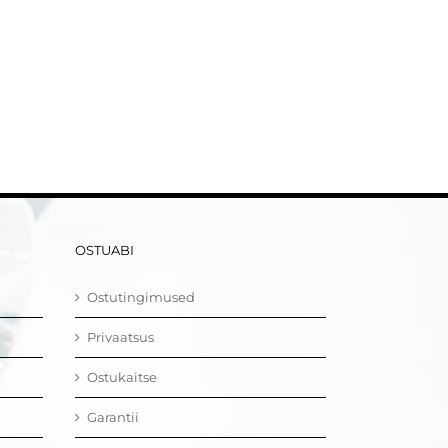
OSTUABI
Ostutingimused
Privaatsus
Ostukaitse
Garantii