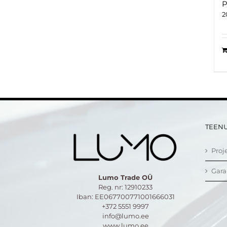
P
2
TEEN
Proj
Gara
Lumo Trade OÜ
Reg. nr: 12910233
Iban: EE067700771001666031
+372 5551 9997
info@lumo.ee
www.lumo.ee