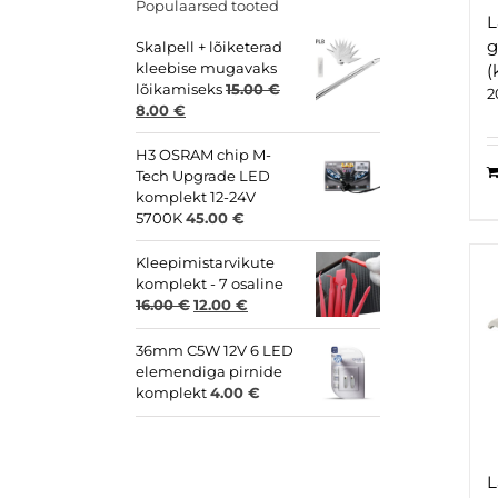
Populaarsed tooted
L
g
Skalpell + lõiketerad
kleebise mugavaks
(
lõikamiseks
15.00
€
2
Original
Current
8.00
€
price
price
was:
is:
H3 OSRAM chip M-
15.00 €.
8.00 €.
Tech Upgrade LED
komplekt 12-24V
5700K
45.00
€
Kleepimistarvikute
komplekt - 7 osaline
Original
Current
16.00
€
12.00
€
price
price
was:
is:
36mm C5W 12V 6 LED
16.00 €.
12.00 €.
elemendiga pirnide
komplekt
4.00
€
L