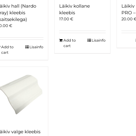
äikiv hall (Nardo
Läikiv kollane
Läikiv
ray) kleebis
kleebis
PRO – 
kaitsekilega)
17.00
€
20.00
0.00
€
Add to
Lisainfo
cart
Add to
Lisainfo
cart
äikiv valge kleebis