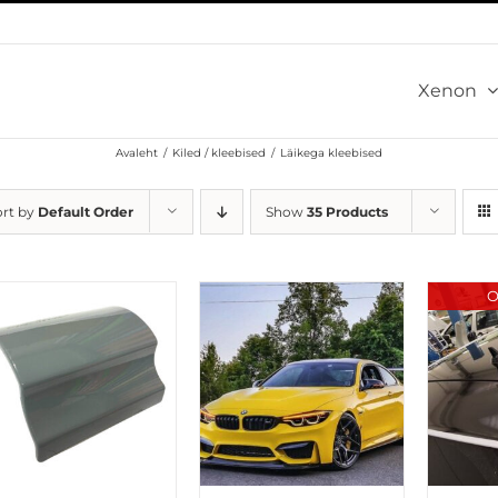
Xenon
Avaleht
/
Kiled / kleebised
/
Läikega kleebised
ort by
Default Order
Show
35 Products
O