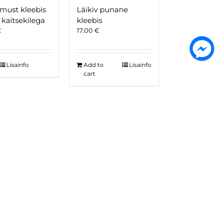
 must kleebis
Läikiv punane
kaitsekilega
kleebis
€
17.00
€
Lisainfo
Add to
Lisainfo
cart