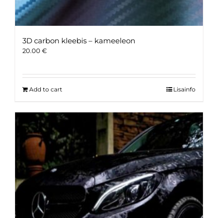
3D carbon kleebis – kameeleon
20.00
€
Add to cart
Lisainfo