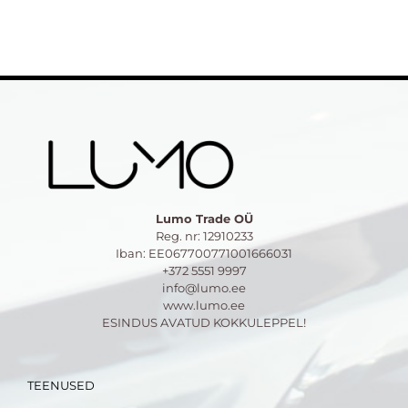
Lumo Trade OÜ
Reg. nr: 12910233
Iban: EE067700771001666031
+372 5551 9997
info@lumo.ee
www.lumo.ee
ESINDUS AVATUD KOKKULEPPEL!
TEENUSED