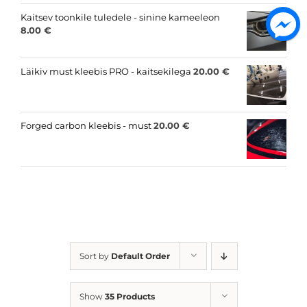
Kaitsev toonkile tuledele - sinine kameeleon
8.00
€
Läikiv must kleebis PRO - kaitsekilega
20.00
€
Forged carbon kleebis - must
20.00
€
Sort by
Default Order
Show
35 Products