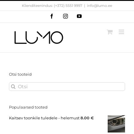
Skip
Klienditeenindus: (+372) 5551 9997
|
info@lumo.ee
to
content
Facebook
Instagram
YouTube
Otsi tooteid
Search
for:
Populaarsed tooted
Kaitsev toonkile tuledele - helemust
8.00
€