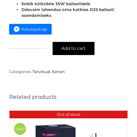
Sobib kõikidele 35W ballastidele
Odavaim lahendus oma katkise D2S ballasti
asendamiseks
Kasutajatugi
Add to cart
D2S
xenon
pirni
kaablite
Categories:
Tarvikud
,
Xenon
komplekt
quantity
Related products
Out of stock
Sale!