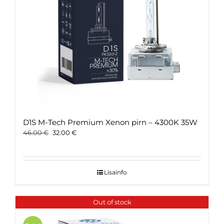
D1S M-Tech Premium Xenon pirn – 4300K 35W
Original
Current
46.00
€
32.00
€
price
price
was:
is:
46.00 €.
32.00 €.
Lisainfo
Out of stock