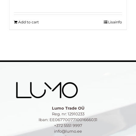
price
price
was:
is:
32.00 €.
20.00 €.
Add to cart
Lisainfo
Lumo Trade OÜ
Reg. nr: 12910233
Iban: EE067700771001666031
+372 5551 9997
info@lumo.ee