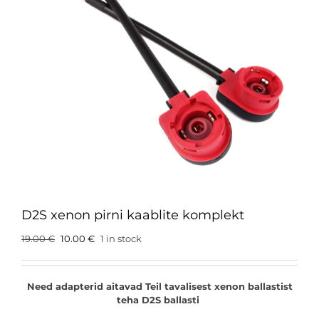
D2S xenon pirni kaablite komplekt
Original
Current
19.00
€
10.00
€
1 in stock
price
price
was:
is:
19.00 €.
10.00 €.
Need adapterid aitavad Teil tavalisest xenon ballastist
teha D2S ballasti