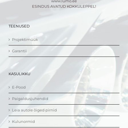
www.lumo.ee
ESINDUS AVATUD KOKKULEPPEL!
TEENUSED
Projektimüük
Garantii
KASULIKKU
E-Pood
Paigaldusjuhendid
Leia autole õiged pirnid
Kulunormid