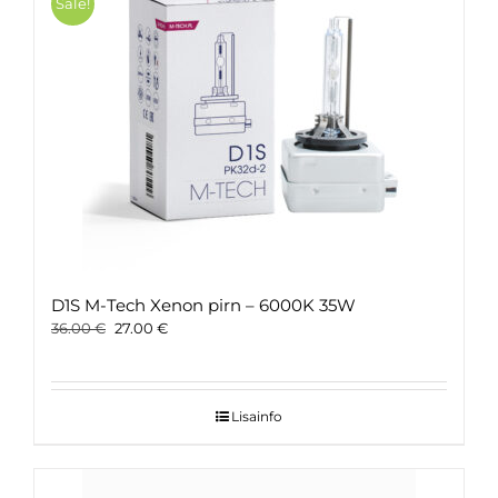
Sale!
D1S M-Tech Xenon pirn – 6000K 35W
Original
Current
36.00
€
27.00
€
price
price
was:
is:
36.00 €.
27.00 €.
Lisainfo