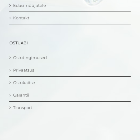
Edasimüüjatele
Kontakt
OSTUABI
Ostutingimused
Privaatsus
Ostukaitse
Garantii
Transport