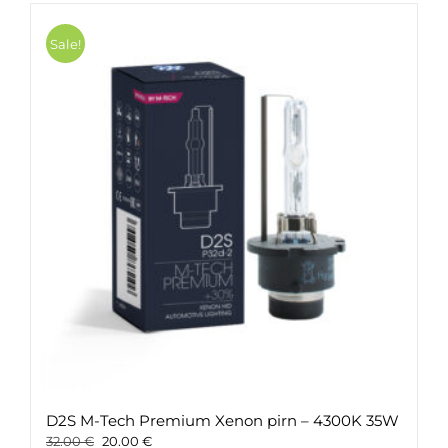
Sale!
D2S M-Tech Premium Xenon pirn – 4300K 35W
Original
Current
32.00
€
20.00
€