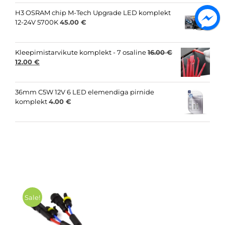
was:
is:
15.00 €.
8.00 €.
H3 OSRAM chip M-Tech Upgrade LED komplekt
12-24V 5700K
45.00
€
Kleepimistarvikute komplekt - 7 osaline
16.00
€
Original
Current
12.00
€
price
price
was:
is:
16.00 €.
12.00 €.
36mm C5W 12V 6 LED elemendiga pirnide
komplekt
4.00
€
Sale!