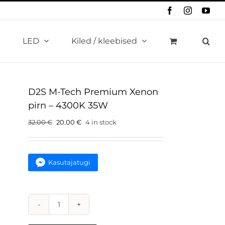
Facebook
Instagram
You
LED
Kiled / kleebised
D2S M-Tech Premium Xenon
pirn – 4300K 35W
Original
Current
32.00
€
20.00
€
4 in stock
price
price
was:
is:
32.00 €.
20.00 €.
Kasutajatugi
D2S
M-