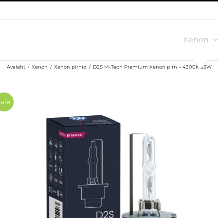
Xenon
Avaleht
/
Xenon
/
Xenon pirnid
/
D2S M-Tech Premium Xenon pirn – 4300K 35W
ale!