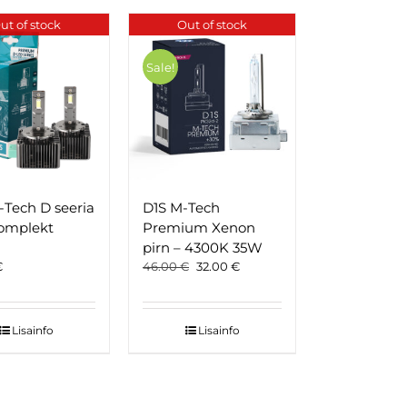
ut of stock
Out of stock
Sale!
Tech D seeria
D1S M-Tech
omplekt
Premium Xenon
pirn – 4300K 35W
Original
Current
€
46.00
€
32.00
€
price
price
was:
is:
46.00 €.
32.00 €.
Lisainfo
Lisainfo