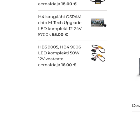
eemaldaja
18.00
€
H4 kaug/lähi OSRAM
chip M-Tech Upgrade
LED komplekt 12-24V
5700k
55.00
€
HB3 9005, HB4 9006
LED komplekti 50W
12V veateate
eemaldaja
16.00
€
Des