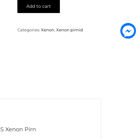
Tech
Add to cart
Premium
Xenon
pirn
–
Categories:
Xenon
,
Xenon pirnid
4300K
35W
quantity
S Xenon Pirn