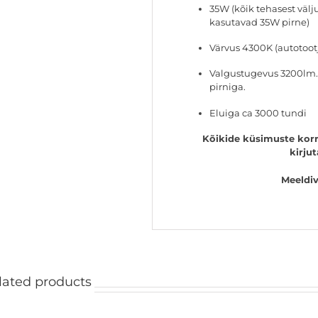
35W (kõik tehasest väl
kasutavad 35W pirne)
Värvus 4300K (autotootj
Valgustugevus 3200lm. 
pirniga.
Eluiga ca 3000 tundi
Kõikide küsimuste korra
kirju
Meeldiv
lated products