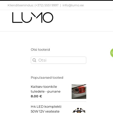
Skip
Klienditeenindus: (+372) 5551 9997
|
info@lumo.ee
to
content
Otsi tooteid
S
Search
for:
Populaarsed tooted
Kaitsev toonkile
tuledele - punane
8.00
€
H4 LED komplekti
50W 12V veateate