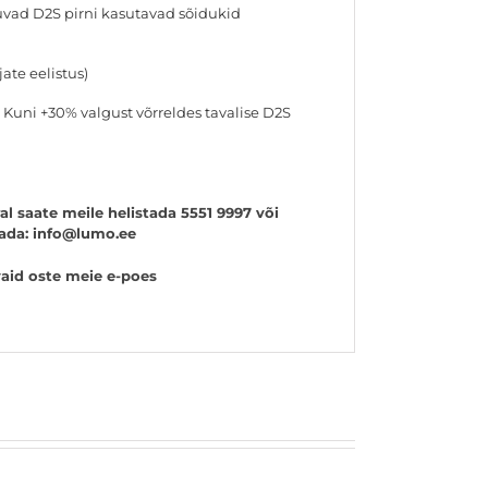
juvad D2S pirni kasutavad sõidukid
ate eelistus)
Kuni +30% valgust võrreldes tavalise D2S
l saate meile helistada 5551 9997 või
tada: info@lumo.ee
aid oste meie e-poes