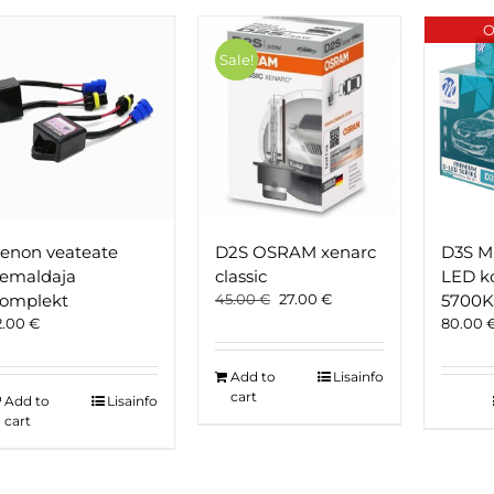
O
Sale!
enon veateate
D2S OSRAM xenarc
D3S M-
emaldaja
classic
LED k
Original
Current
omplekt
45.00
€
27.00
€
5700K
price
price
2.00
€
80.00
was:
is:
45.00 €.
27.00 €.
Add to
Lisainfo
cart
Add to
Lisainfo
cart