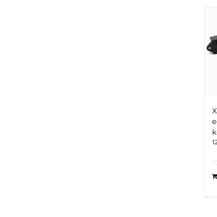
X
e
k
1