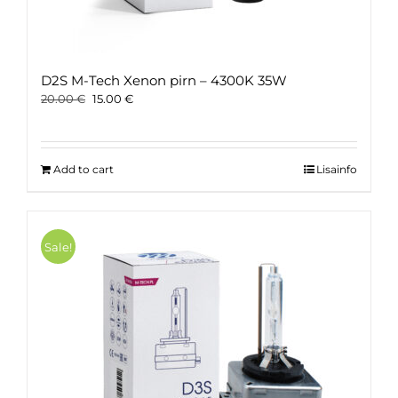
D2S M-Tech Xenon pirn – 4300K 35W
Original
Current
20.00
€
15.00
€
price
price
was:
is:
20.00 €.
15.00 €.
Add to cart
Lisainfo
Sale!