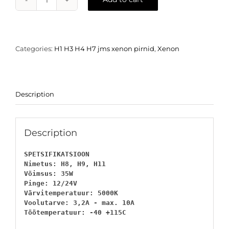
H8
H9
H11
Xenon
pirn
Categories:
H1 H3 H4 H7 jms xenon pirnid
,
Xenon
-
5000k
quantity
Description
Description
SPETSIFIKATSIOON

Nimetus: H8, H9, H11

Võimsus: 35W

Pinge: 12/24V

Värvitemperatuur: 5000K

Voolutarve: 3,2A - max. 10A

Töötemperatuur: -40 +115C