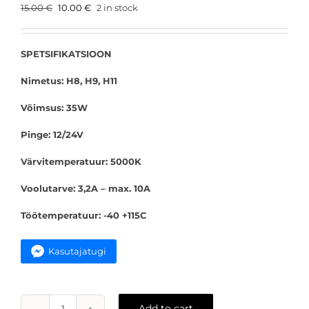
Original
Current
15.00
€
10.00
€
2 in stock
price
price
was:
is:
15.00 €.
10.00 €.
SPETSIFIKATSIOON
Nimetus: H8, H9, H11
Võimsus: 35W
Pinge: 12/24V
Värvitemperatuur: 5000K
Voolutarve: 3,2A – max. 10A
Töötemperatuur: -40 +115C
Kasutajatugi
Add to cart