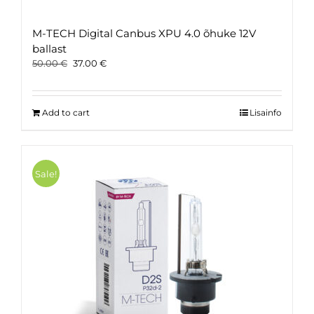
M-TECH Digital Canbus XPU 4.0 õhuke 12V
ballast
Original
Current
50.00
€
37.00
€
price
price
was:
is:
50.00 €.
37.00 €.
Add to cart
Lisainfo
Sale!