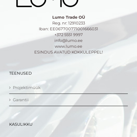
Lumo Trade OÜ
Reg. nr: 12910233
Iban: EE067700771001666031
+372 5551 9997
info@lumo.ee
www.lumo.ee
ESINDUS AVATUD KOKKULEPPEL!
TEENUSED
Projektimüük
Garantii
KASULIKKU