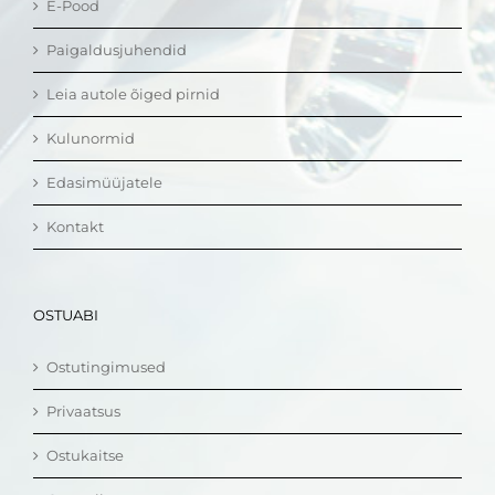
E-Pood
Paigaldusjuhendid
Leia autole õiged pirnid
Kulunormid
Edasimüüjatele
Kontakt
OSTUABI
Ostutingimused
Privaatsus
Ostukaitse