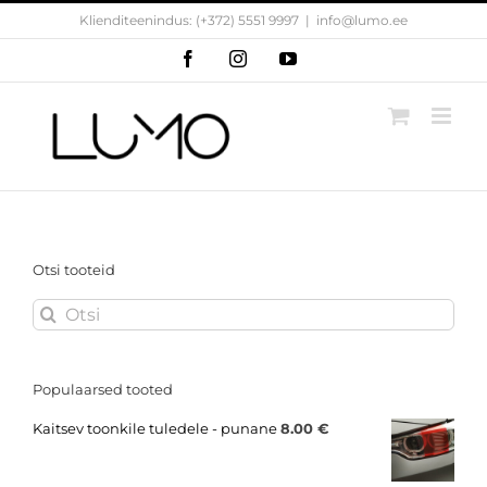
Skip
Klienditeenindus: (+372) 5551 9997
|
info@lumo.ee
to
content
Facebook
Instagram
YouTube
Otsi tooteid
Search
for:
Populaarsed tooted
Kaitsev toonkile tuledele - punane
8.00
€