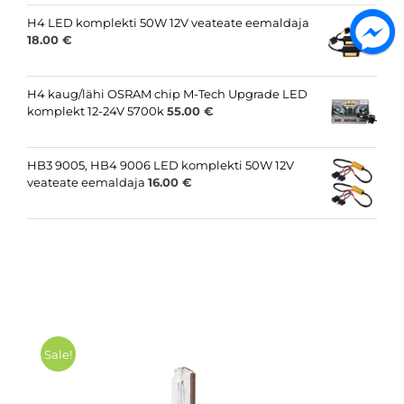
H4 LED komplekti 50W 12V veateate eemaldaja
18.00
€
H4 kaug/lähi OSRAM chip M-Tech Upgrade LED
komplekt 12-24V 5700k
55.00
€
HB3 9005, HB4 9006 LED komplekti 50W 12V
veateate eemaldaja
16.00
€
Sale!