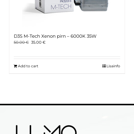
D3S M-Tech Xenon pirn – 6000K 35W
Original
Current
50.00
€
35.00
€
price
price
was:
is:
50.00 €.
35.00 €.
Add to cart
Lisainfo