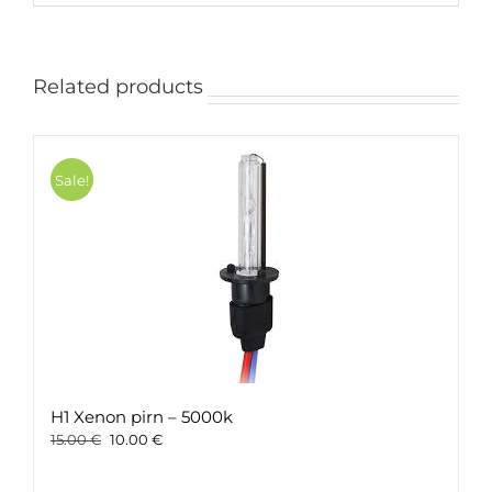
Related products
Sale!
H1 Xenon pirn – 5000k
Original
Current
15.00
€
10.00
€
price
price
was:
is: