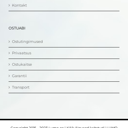
Kontakt
OSTUABI
Ostutingimused
Privaatsus
Ostukaitse
Garantii
Transport
Copyright 2015 - 2023 Lumo.ee | Kõik õigused kaitstud | LUMO