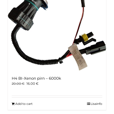
H4 BI-Xenon pirn – 6000k
Original
Current
20.00
€
16.00
€
price
price
was:
is:
20.00 €.
16.00 €.
Add to cart
Lisainfo