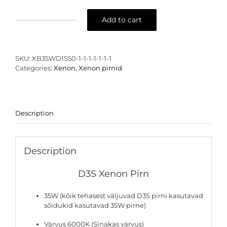
Add to cart
D3S
M-
Tech
Xenon
SKU:
XB35WD1S50-1-1-1-1-1-1-1
pirn
Categories:
Xenon
,
Xenon pirnid
-
6000K
35W
quantity
Description
Description
D3S Xenon Pirn
35W (kõik tehasest väljuvad D3S pirni kasutavad
sõidukid kasutavad 35W pirne)
Värvus 6000K (Sinakas värvus)