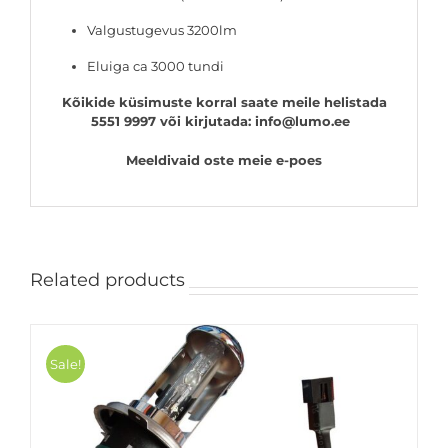
Valgustugevus 3200lm
Eluiga ca 3000 tundi
Kõikide küsimuste korral saate meile helistada
5551 9997 või kirjutada: info@lumo.ee
Meeldivaid oste meie e-poes
Related products
Sale!