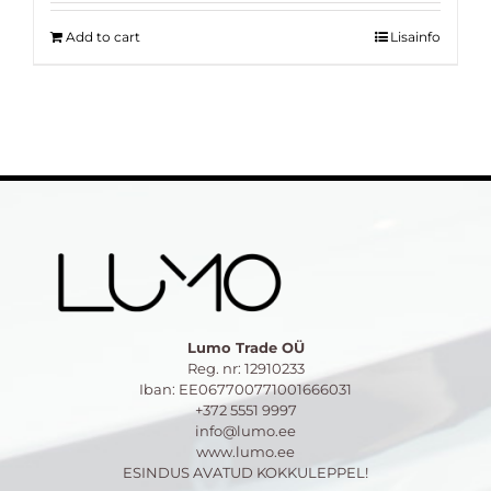
15.00 €.
10.00 €.
Add to cart
Lisainfo
Lumo Trade OÜ
Reg. nr: 12910233
Iban: EE067700771001666031
+372 5551 9997
info@lumo.ee
www.lumo.ee
ESINDUS AVATUD KOKKULEPPEL!