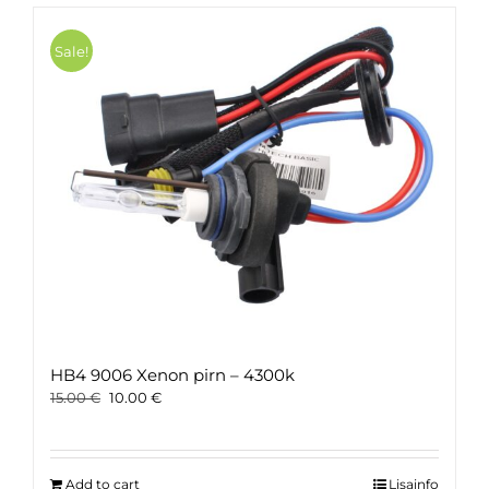
Sale!
HB4 9006 Xenon pirn – 4300k
Original
Current
15.00
€
10.00
€
price
price
was:
is:
15.00 €.
10.00 €.
Add to cart
Lisainfo