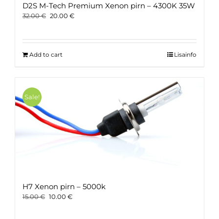
D2S M-Tech Premium Xenon pirn – 4300K 35W
Original
Current
32.00
€
20.00
€
price
price
was:
is:
32.00 €.
20.00 €.
Add to cart
Lisainfo
Sale!
H7 Xenon pirn – 5000k
Original
Current
15.00
€
10.00
€
price
price
was:
is: