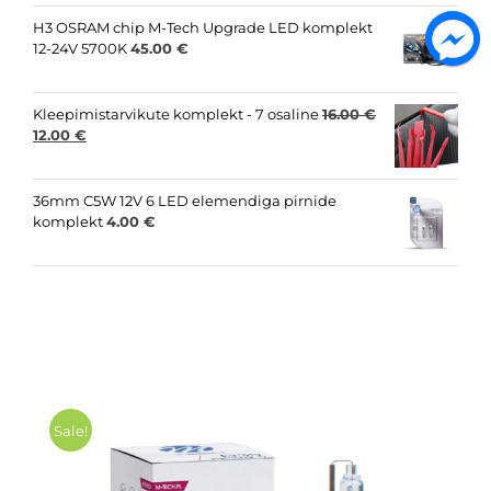
was:
is:
15.00 €.
8.00 €.
H3 OSRAM chip M-Tech Upgrade LED komplekt
12-24V 5700K
45.00
€
Kleepimistarvikute komplekt - 7 osaline
16.00
€
Original
Current
12.00
€
price
price
was:
is:
16.00 €.
12.00 €.
36mm C5W 12V 6 LED elemendiga pirnide
komplekt
4.00
€
Sale!