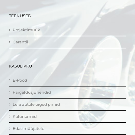
TEENUSED
Projektimüük
Garantii
KASULIKKU
E-Pood
Paigaldusjuhendid
Leia autole õiged pirnid
Kulunormid
Edasimüüjatele