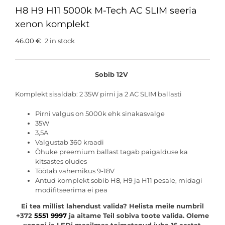
H8 H9 H11 5000k M-Tech AC SLIM seeria
xenon komplekt
46.00
€
2 in stock
Sobib 12V
Komplekt sisaldab: 2 35W pirni ja 2 AC SLIM ballasti
Pirni valgus on 5000k ehk sinakasvalge
35W
3,5A
Valgustab 360 kraadi
Õhuke preemium ballast tagab paigalduse ka
kitsastes oludes
Töötab vahemikus 9-18V
Antud komplekt sobib H8, H9 ja H11 pesale, midagi
modifitseerima ei pea
Ei tea millist lahendust valida? Helista meile numbril
+372
5551 9997
ja aitame Teil sobiva toote valida. Oleme