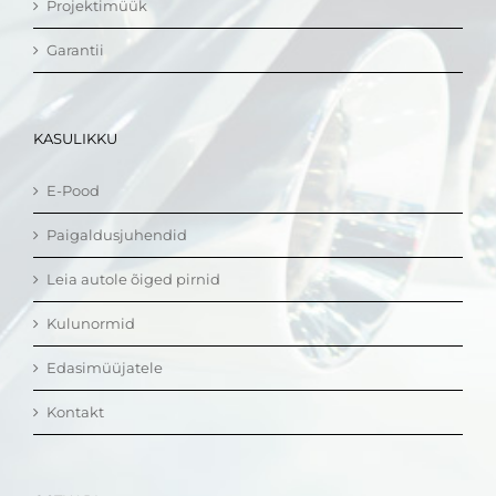
Projektimüük
Garantii
KASULIKKU
E-Pood
Paigaldusjuhendid
Leia autole õiged pirnid
Kulunormid
Edasimüüjatele
Kontakt