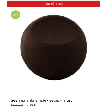
Out of stock
Sale!
Seemisnahkne riidekleebis – must
Original
Current
65.00
€
35.00
€