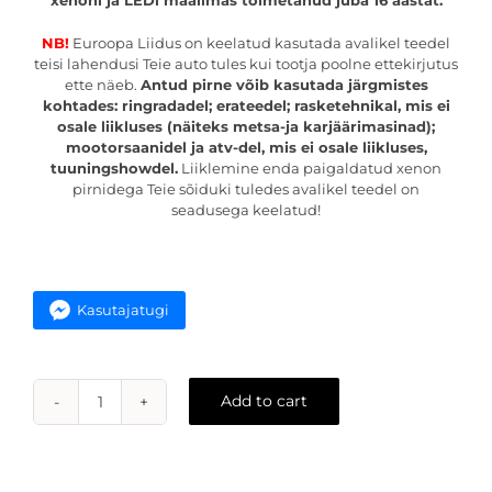
xenoni ja LEDi maailmas toimetanud juba 16 aastat.
NB!
Euroopa Liidus on keelatud kasutada avalikel teedel
teisi lahendusi Teie auto tules kui tootja poolne ettekirjutus
ette näeb.
Antud pirne võib kasutada järgmistes
kohtades: ringradadel; erateedel; rasketehnikal, mis ei
osale liikluses (näiteks metsa-ja karjäärimasinad);
mootorsaanidel ja atv-del, mis ei osale liikluses,
tuuningshowdel.
Liiklemine enda paigaldatud xenon
pirnidega Teie sõiduki tuledes avalikel teedel on
seadusega keelatud!
Kasutajatugi
Add to cart
H8
H9
H11
5000k