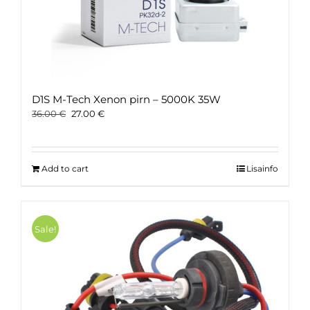
D1S M-Tech Xenon pirn – 5000K 35W
Original
Current
36.00
€
27.00
€
price
price
was:
is:
36.00 €.
27.00 €.
Add to cart
Lisainfo
Sale!