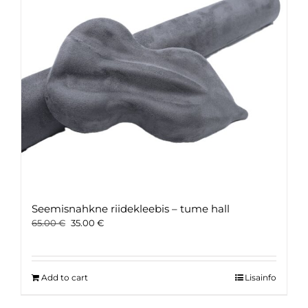
Seemisnahkne riidekleebis – tume hall
Original
Current
65.00
€
35.00
€
price
price
was:
is:
65.00 €.
35.00 €.
Add to cart
Lisainfo