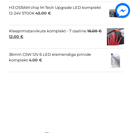
was:
is:
15.00 €.
8.00 €.
H3 OSRAM chip M-Tech Upgrade LED komplekt
12-24V 5700K
45.00
€
Kleepimistarvikute komplekt - 7 osaline
16.00
€
Original
Current
12.00
€
price
price
was:
is:
16.00 €.
12.00 €.
36mm C5W 12V 6 LED elemendiga pirnide
komplekt
4.00
€