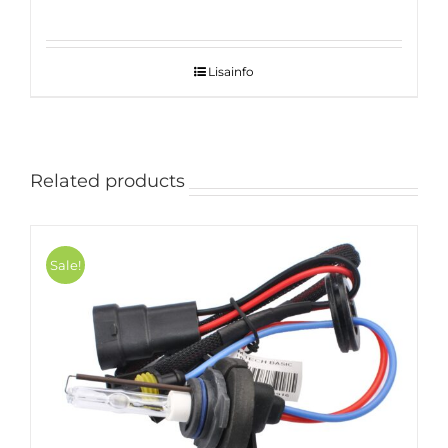
price
price
was:
is:
65.00 €.
35.00 €.
Lisainfo
Related products
Sale!