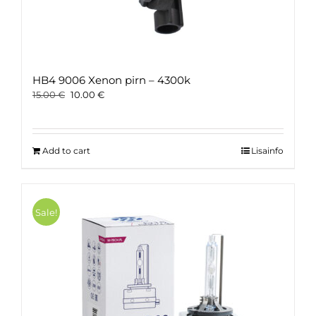
HB4 9006 Xenon pirn – 4300k
Original
Current
15.00
€
10.00
€
price
price
was:
is:
15.00 €.
10.00 €.
Add to cart
Lisainfo
Sale!