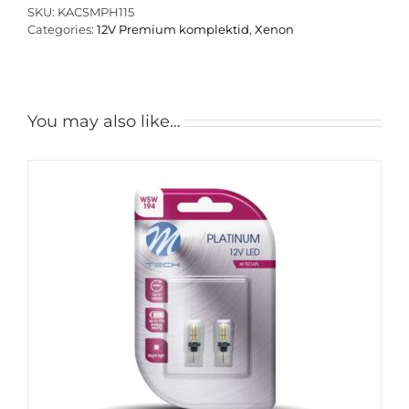
M-
SKU:
KACSMPH115
Tech
Categories:
12V Premium komplektid
,
Xenon
AC
SLIM
seeria
xenon
komplekt
You may also like…
quantity