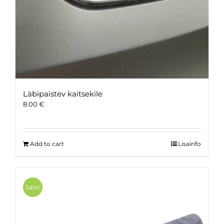
Läbipaistev kaitsekile
8.00
€
Add to cart
Lisainfo
Sale!