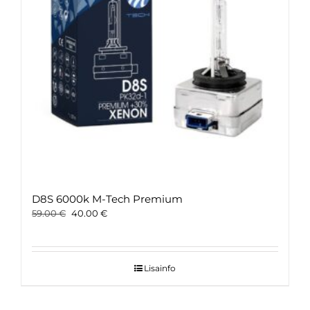
D8S 6000k M-Tech Premium
Original
Current
59.00
€
40.00
€
price
price
was:
is:
59.00 €.
40.00 €.
Lisainfo