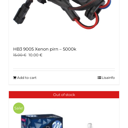
HB3 9005 Xenon pirn – 5000k
Original
Current
15.00
€
10.00
€
price
price
was:
is:
15.00 €.
10.00 €.
Add to cart
Lisainfo
Out of stock
Sale!