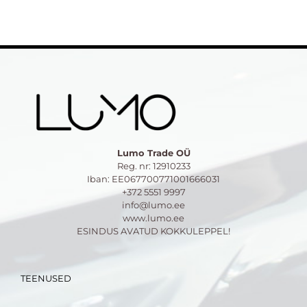
Lumo Trade OÜ
Reg. nr: 12910233
Iban: EE067700771001666031
+372 5551 9997
info@lumo.ee
www.lumo.ee
ESINDUS AVATUD KOKKULEPPEL!
TEENUSED