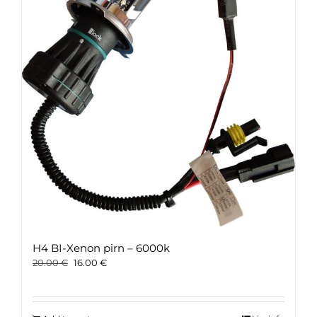
H4 BI-Xenon pirn – 6000k
Original
Current
20.00
€
16.00
€
price
price
was:
is:
20.00 €.
16.00 €.