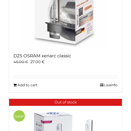
D2S OSRAM xenarc classic
Original
Current
45.00
€
27.00
€
price
price
was:
is:
45.00 €.
27.00 €.
Add to cart
Lisainfo
Out of stock
Sale!