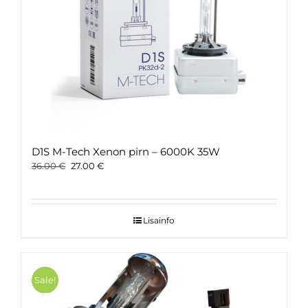
D1S M-Tech Xenon pirn – 6000K 35W
Original
Current
36.00
€
27.00
€
price
price
was:
is:
36.00 €.
27.00 €.
Lisainfo
Sale!