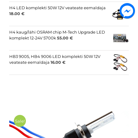
H4 LED komplekti 50W 12V veateate eemaldaja
18.00
€
H4 kaug/lähi OSRAM chip M-Tech Upgrade LED
komplekt 12-24V 5700k
55.00
€
HB3 9005, HB4 9006 LED komplekti 50W 12V
veateate eemaldaja
16.00
€
Sale!