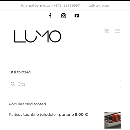
Skip
Klienditeenindus: (+372) 5551 9997
|
info@lumo.ee
to
content
Facebook
Instagram
YouTube
Otsi tooteid
Search
for:
Populaarsed tooted
Kaitsev toonkile tuledele - punane
8.00
€