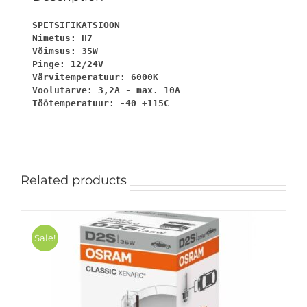
SPETSIFIKATSIOON

Nimetus: H7

Võimsus: 35W

Pinge: 12/24V

Värvitemperatuur: 6000K

Voolutarve: 3,2A - max. 10A

Töötemperatuur: -40 +115C
Related products
Sale!