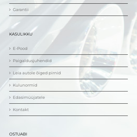
Garantii
KASULIKKU
E-Pood
Paigaldusjuhendid
Leia autole õiged pirnid
Kulunormid
Edasimüüjatele
Kontakt
OSTUABI