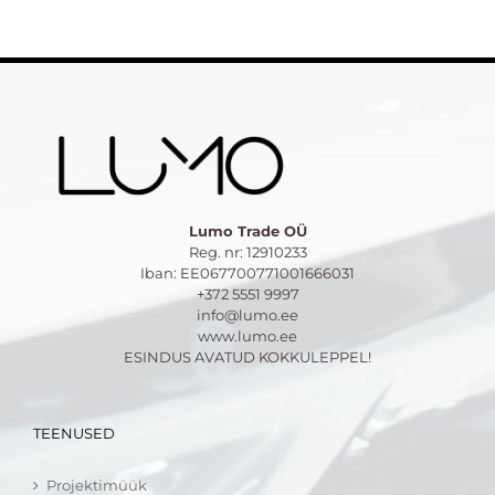
Lumo Trade OÜ
Reg. nr: 12910233
Iban: EE067700771001666031
+372 5551 9997
info@lumo.ee
www.lumo.ee
ESINDUS AVATUD KOKKULEPPEL!
TEENUSED
Projektimüük