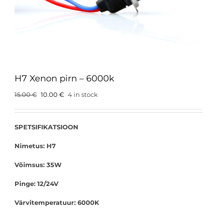
H7 Xenon pirn – 6000k
Original
Current
15.00
€
10.00
€
4 in stock
price
price
was:
is:
15.00 €.
10.00 €.
SPETSIFIKATSIOON
Nimetus: H7
Võimsus: 35W
Pinge: 12/24V
Värvitemperatuur: 6000K