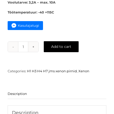
Voolutarve: 3,2A – max. 10A
Töötemperatuur: -40 +115C
Kasutajatugi
Add to cart
H7
Xenon
pirn
-
6000k
Categories:
H1 H3 H4 H7 jms xenon pirnid
,
Xenon
quantity
Description
Description