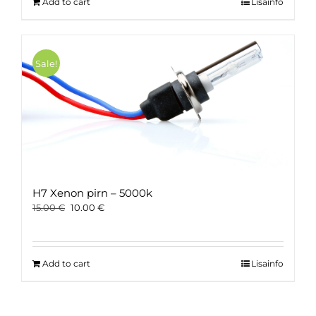
Add to cart
Lisainfo
Sale!
H7 Xenon pirn – 5000k
Original
Current
15.00
€
10.00
€
price
price
was:
is:
15.00 €.
10.00 €.
Add to cart
Lisainfo