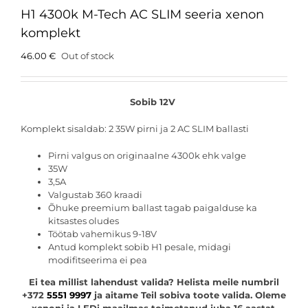
H1 4300k M-Tech AC SLIM seeria xenon
komplekt
46.00
€
Out of stock
Sobib 12V
Komplekt sisaldab: 2 35W pirni ja 2 AC SLIM ballasti
Pirni valgus on originaalne 4300k ehk valge
35W
3,5A
Valgustab 360 kraadi
Õhuke preemium ballast tagab paigalduse ka
kitsastes oludes
Töötab vahemikus 9-18V
Antud komplekt sobib H1 pesale, midagi
modifitseerima ei pea
Ei tea millist lahendust valida? Helista meile numbril
+372
5551 9997
ja aitame Teil sobiva toote valida. Oleme