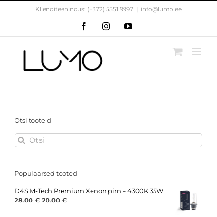
Skip
Klienditeenindus: (+372) 5551 9997
|
info@lumo.ee
to
content
Facebook
Instagram
YouTube
Otsi tooteid
Search
for:
Populaarsed tooted
D4S M-Tech Premium Xenon pirn – 4300K 35W
Original
Current
28.00
€
20.00
€
price
price