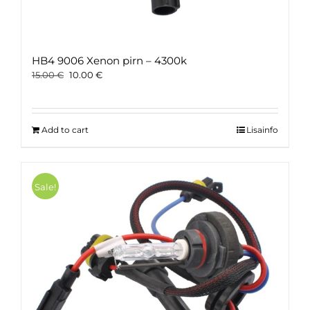
HB4 9006 Xenon pirn – 4300k
Original
Current
15.00
€
10.00
€
price
price
was:
is:
15.00 €.
10.00 €.
Add to cart
Lisainfo
Sale!