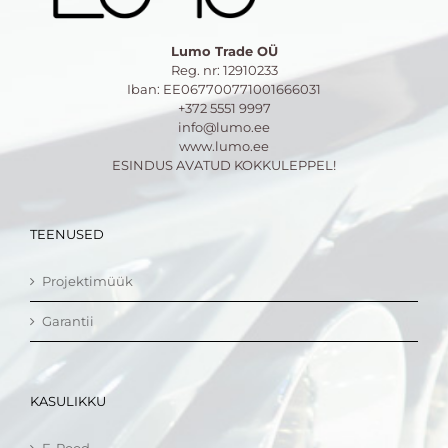
Lumo Trade OÜ
Reg. nr: 12910233
Iban: EE067700771001666031
+372 5551 9997
info@lumo.ee
www.lumo.ee
ESINDUS AVATUD KOKKULEPPEL!
TEENUSED
Projektimüük
Garantii
KASULIKKU