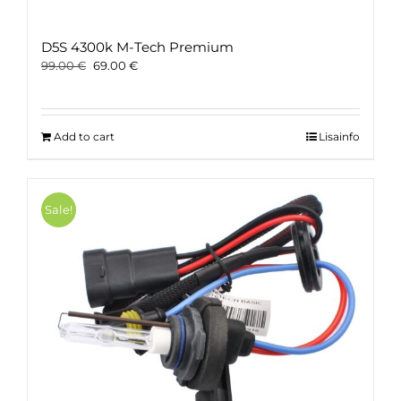
D5S 4300k M-Tech Premium
Original
Current
99.00
€
69.00
€
price
price
was:
is:
99.00 €.
69.00 €.
Add to cart
Lisainfo
Sale!