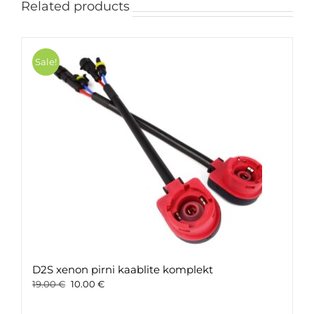
Related products
Sale!
D2S xenon pirni kaablite komplekt
Original
Current
19.00
€
10.00
€
price
price
was:
is: