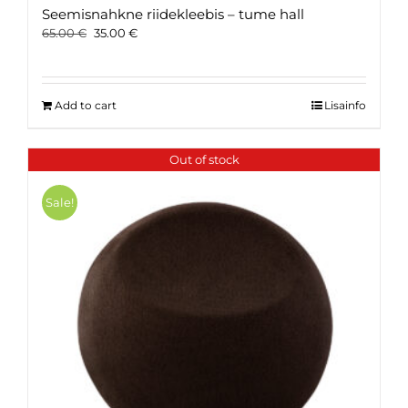
Seemisnahkne riidekleebis – tume hall
Original
Current
65.00
€
35.00
€
price
price
was:
is:
65.00 €.
35.00 €.
Add to cart
Lisainfo
Out of stock
Sale!