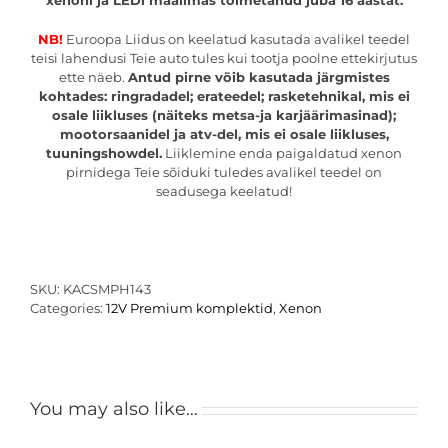
xenoni ja LEDi maailmas toimetanud juba 16 aastat.
NB!
Euroopa Liidus on keelatud kasutada avalikel teedel
teisi lahendusi Teie auto tules kui tootja poolne ettekirjutus
ette näeb.
Antud pirne võib kasutada järgmistes
kohtades: ringradadel; erateedel; rasketehnikal, mis ei
osale liikluses (näiteks metsa-ja karjäärimasinad);
mootorsaanidel ja atv-del, mis ei osale liikluses,
tuuningshowdel.
Liiklemine enda paigaldatud xenon
pirnidega Teie sõiduki tuledes avalikel teedel on
seadusega keelatud!
SKU:
KACSMPH143
Categories:
12V Premium komplektid
,
Xenon
You may also like…