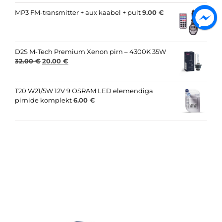
was:
is:
28.00 €.
20.00 €.
MP3 FM-transmitter + aux kaabel + pult
9.00
€
D2S M-Tech Premium Xenon pirn – 4300K 35W
Original
Current
32.00
€
20.00
€
price
price
was:
is:
32.00 €.
20.00 €.
T20 W21/5W 12V 9 OSRAM LED elemendiga
pirnide komplekt
6.00
€