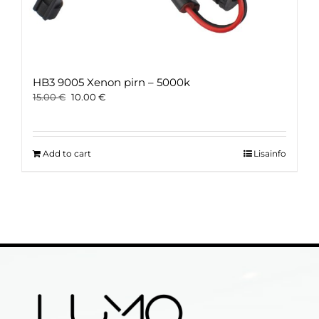
HB3 9005 Xenon pirn – 5000k
Original
Current
15.00
€
10.00
€
price
price
was:
is:
15.00 €.
10.00 €.
Add to cart
Lisainfo