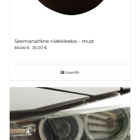
Seemisnahkne riidekleebis – must
Original
Current
65.00
€
35.00
€
price
price
was:
is:
65.00 €.
35.00 €.
Lisainfo