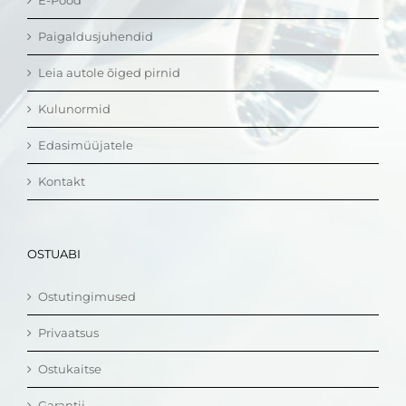
E-Pood
Paigaldusjuhendid
Leia autole õiged pirnid
Kulunormid
Edasimüüjatele
Kontakt
OSTUABI
Ostutingimused
Privaatsus
Ostukaitse
Garantii