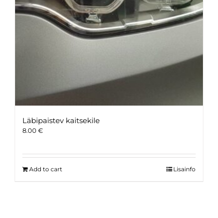
Läbipaistev kaitsekile
8.00
€
Add to cart
Lisainfo