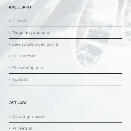
KASULIKKU
E-Pood
Paigaldusjuhendid
Leia autole õiged pirnid
Kulunormid
Edasimüüjatele
Kontakt
OSTUABI
Ostutingimused
Privaatsus