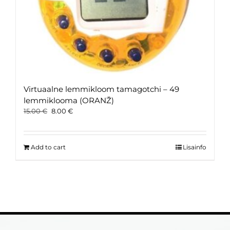
Virtuaalne lemmikloom tamagotchi – 49
lemmiklooma (ORANŽ)
Original
Current
15.00
€
8.00
€
price
price
was:
is:
15.00 €.
8.00 €.
Add to cart
Lisainfo