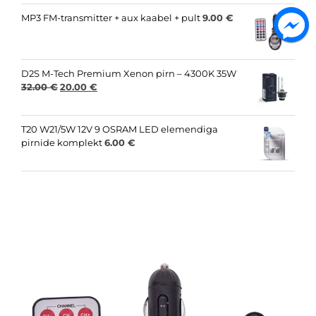
was:
is:
28.00 €.
20.00 €.
MP3 FM-transmitter + aux kaabel + pult
9.00
€
D2S M-Tech Premium Xenon pirn – 4300K 35W
Original
Current
32.00
€
20.00
€
price
price
was:
is:
32.00 €.
20.00 €.
T20 W21/5W 12V 9 OSRAM LED elemendiga
pirnide komplekt
6.00
€