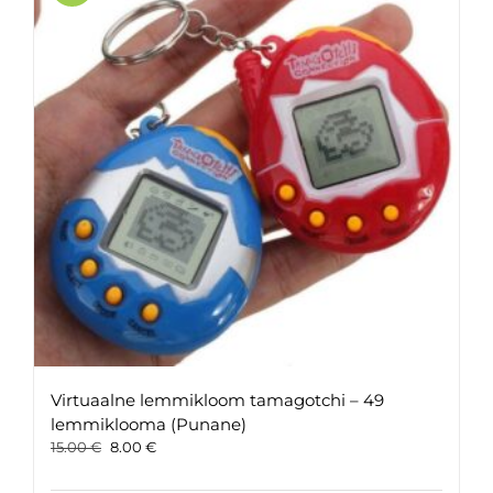
Virtuaalne lemmikloom tamagotchi – 49
lemmiklooma (Punane)
Original
Current
15.00
€
8.00
€
price
price
was:
is: