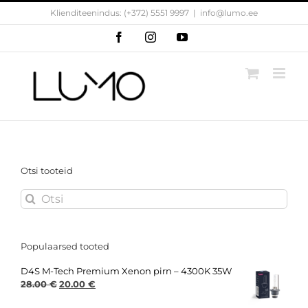
Skip
Klienditeenindus: (+372) 5551 9997
|
info@lumo.ee
to
content
Facebook
Instagram
YouTube
Otsi tooteid
Search
for:
Populaarsed tooted
D4S M-Tech Premium Xenon pirn – 4300K 35W
Original
Current
28.00
€
20.00
€
price
price