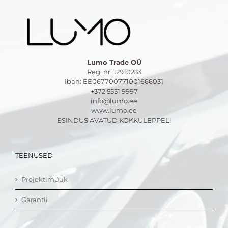
Lumo Trade OÜ
Reg. nr: 12910233
Iban: EE067700771001666031
+372 5551 9997
info@lumo.ee
www.lumo.ee
ESINDUS AVATUD KOKKULEPPEL!
TEENUSED
Projektimüük
Garantii