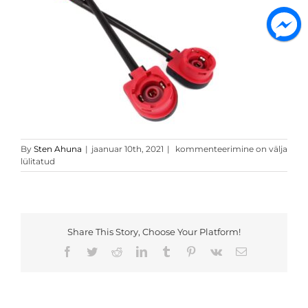
D2S
By
Sten Ahuna
|
jaanuar 10th, 2021
|
kommenteerimine on välja
adapterid
lülitatud
Share This Story, Choose Your Platform!
Facebook
Twitter
Reddit
LinkedIn
Tumblr
Pinterest
Vk
Email