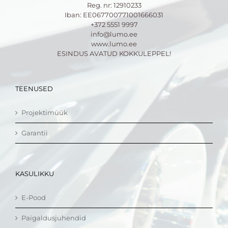
Reg. nr: 12910233
Iban: EE067700771001666031
+372 5551 9997
info@lumo.ee
www.lumo.ee
ESINDUS AVATUD KOKKULEPPEL!
TEENUSED
Projektimüük
Garantii
KASULIKKU
E-Pood
Paigaldusjuhendid