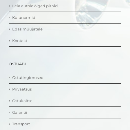
Leia autole õiged pirnid
Kulunormid
Edasimüüjatele
Kontakt
OSTUABI
Ostutingimused
Privaatsus
Ostukaitse
Garantii
Transport