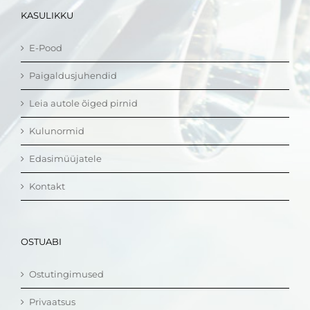
KASULIKKU
E-Pood
Paigaldusjuhendid
Leia autole õiged pirnid
Kulunormid
Edasimüüjatele
Kontakt
OSTUABI
Ostutingimused
Privaatsus