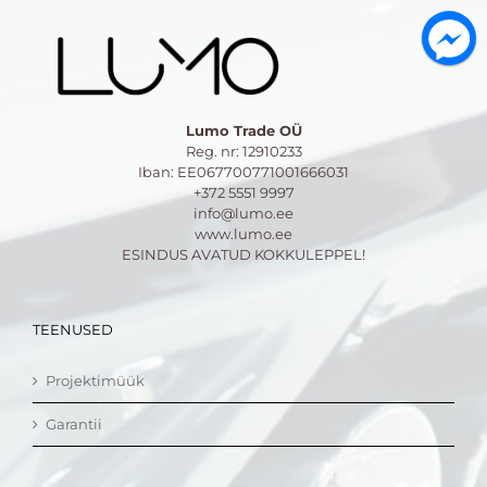
Lumo Trade OÜ
Reg. nr: 12910233
Iban: EE067700771001666031
+372 5551 9997
info@lumo.ee
www.lumo.ee
ESINDUS AVATUD KOKKULEPPEL!
TEENUSED
Projektimüük
Garantii