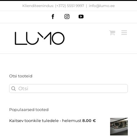
Skip
Klienditeenindus: (+372) 5551 9997
|
info@lumo.ee
to
content
Facebook
Instagram
YouTube
Otsi tooteid
Search
for:
Populaarsed tooted
Kaitsev toonkile tuledele - helemust
8.00
€