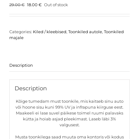
Original
Current
29.00
€
18.00
€
Out of stock
price
price
was:
is:
29.00 €.
18.00 €.
Categories:
Kiled / kleebised
,
Toonkiled autole
,
Toonkiled
majale
Description
Description
Kõige tumedam must toonkile, mis kaitseb sinu auto
või hoone sisu kuni 99% UV ja infrapuna kiirguse eest.
Maakeeli ei lase suvel päikese toimel ruumi palavaks
kütta ja hoiab asjad pleekimast. Laseb läbi 3%
valgusest.
Musta toonkilega saad muuta oma kontoris või kodus