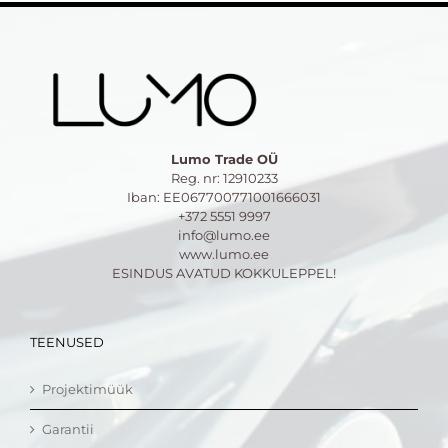
Lumo Trade OÜ
Reg. nr: 12910233
Iban: EE067700771001666031
+372 5551 9997
info@lumo.ee
www.lumo.ee
ESINDUS AVATUD KOKKULEPPEL!
TEENUSED
Projektimüük
Garantii