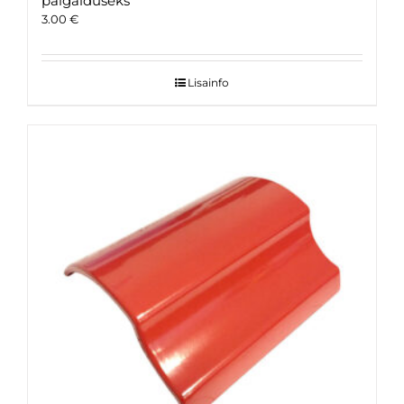
paigalduseks
3.00
€
Lisainfo