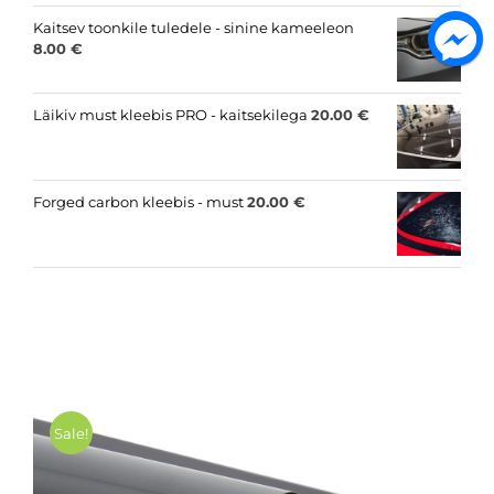
Kaitsev toonkile tuledele - sinine kameeleon
8.00
€
Läikiv must kleebis PRO - kaitsekilega
20.00
€
Forged carbon kleebis - must
20.00
€
Sale!