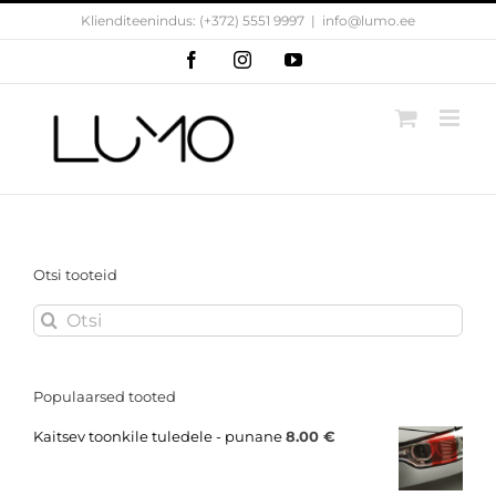
Skip
Klienditeenindus: (+372) 5551 9997
|
info@lumo.ee
to
content
Facebook
Instagram
YouTube
Otsi tooteid
Search
for:
Populaarsed tooted
Kaitsev toonkile tuledele - punane
8.00
€