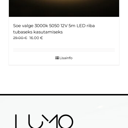
Soe valge 3000k 5050 12V 5m LED riba
tubaseks kasutamiseks
Original
Current
29.00
€
16.00
€
price
price
was:
is:
29.00 €.
16.00 €.
Lisainfo