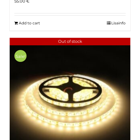
55.00
€
Add to cart
Lisainfo
Out of stock
Sale!