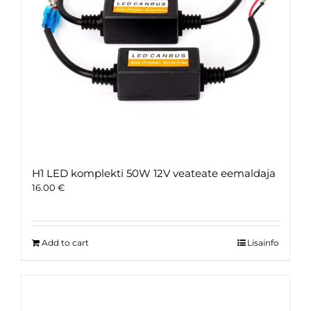
H1 LED komplekti 50W 12V veateate eemaldaja
16.00
€
Add to cart
Lisainfo