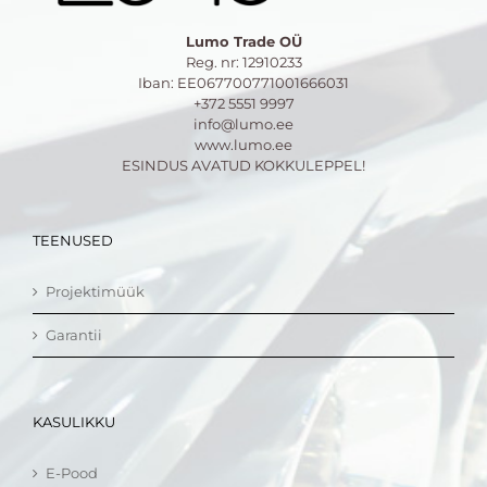
Lumo Trade OÜ
Reg. nr: 12910233
Iban: EE067700771001666031
+372 5551 9997
info@lumo.ee
www.lumo.ee
ESINDUS AVATUD KOKKULEPPEL!
TEENUSED
Projektimüük
Garantii
KASULIKKU
E-Pood