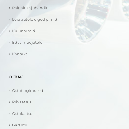
Paigaldusjuhendid
Leia autole õiged pirnid
Kulunormid
Edasimüüjatele
Kontakt
OSTUABI
Ostutingimused
Privaatsus
Ostukaitse
Garantii