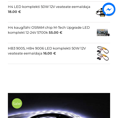
H4 LED komplekti 50W 12V veateate eemaldaja
18.00
€
H4 kaug/lähi OSRAM chip M-Tech Upgrade LED
komplekt 12-24V 5700k
55.00
€
HB3 9005, HB4 9006 LED komplekti 50W 12V
veateate eemaldaja
16.00
€
Sale!