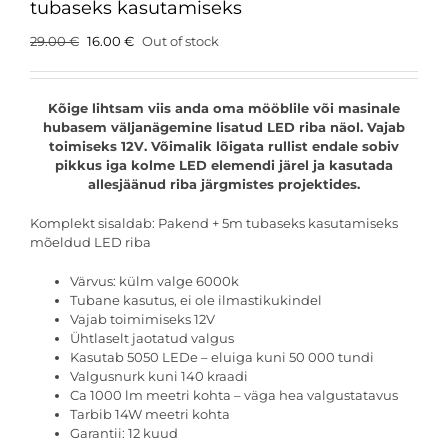
tubaseks kasutamiseks
Original
Current
29.00
€
16.00
€
Out of stock
price
price
was:
is:
29.00 €.
16.00 €.
Kõige lihtsam viis anda oma mööblile või masinale
hubasem väljanägemine lisatud LED riba näol. Vajab
toimiseks 12V. Võimalik lõigata rullist endale sobiv
pikkus iga kolme LED elemendi järel ja kasutada
allesjäänud riba järgmistes projektides.
Komplekt sisaldab: Pakend + 5m tubaseks kasutamiseks
mõeldud LED riba
Värvus: külm valge 6000k
Tubane kasutus, ei ole ilmastikukindel
Vajab toimimiseks 12V
Ühtlaselt jaotatud valgus
Kasutab 5050 LEDe – eluiga kuni 50 000 tundi
Valgusnurk kuni 140 kraadi
Ca 1000 lm meetri kohta – väga hea valgustatavus
Tarbib 14W meetri kohta
Garantii: 12 kuud