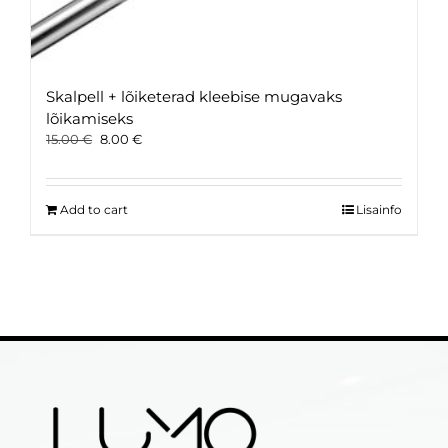
Skalpell + lõiketerad kleebise mugavaks
lõikamiseks
Original
Current
15.00
€
8.00
€
price
price
was:
is:
15.00 €.
8.00 €.
Add to cart
Lisainfo