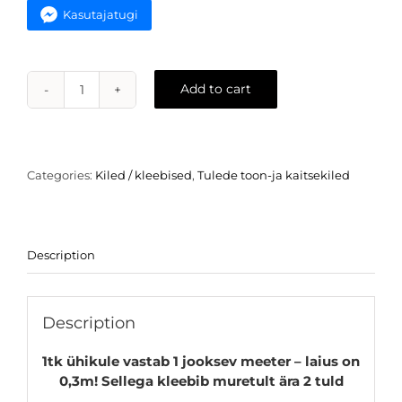
Kasutajatugi
Add to cart
Kaitsev
toonkile
tuledele
-
sinine
Categories:
Kiled / kleebised
,
Tulede toon-ja kaitsekiled
kameeleon
quantity
Description
Description
1tk ühikule vastab 1 jooksev meeter – laius on
0,3m! Sellega kleebib muretult ära 2 tuld