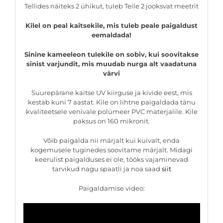
Tellides näiteks 2 ühikut, tuleb Teile 2 jooksvat meetrit
Kilel on peal kaitsekile, mis tuleb peale paigaldust
eemaldada!
Sinine kameeleon tulekile on sobiv, kui soovitakse
sinist varjundit, mis muudab nurga alt vaadatuna
värvi
Suurepärane kaitse UV kiirguse ja kivide eest, mis
kestab kuni 7 aastat. Kile on lihtne paigaldada tänu
kvaliteetsele venivale polümeer PVC materjalile. Kile
paksus on 160 mikronit.
Võib paigalda nii märjalt kui kuivalt, enda
kogemusele tuginedes soovitame märjalt. Midagi
keerulist paigalduses ei ole, tööks vajaminevad
tarvikud nagu spaatli ja noa saad
siit
Paigaldamise video: