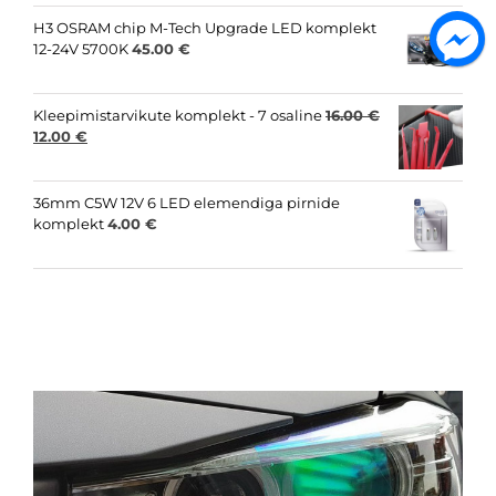
was:
is:
15.00 €.
8.00 €.
H3 OSRAM chip M-Tech Upgrade LED komplekt
12-24V 5700K
45.00
€
Kleepimistarvikute komplekt - 7 osaline
16.00
€
Original
Current
12.00
€
price
price
was:
is:
16.00 €.
12.00 €.
36mm C5W 12V 6 LED elemendiga pirnide
komplekt
4.00
€