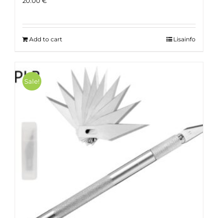
20.00
€
Add to cart
Lisainfo
Sale!