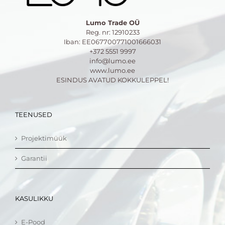
Lumo Trade OÜ
Reg. nr: 12910233
Iban: EE067700771001666031
+372 5551 9997
info@lumo.ee
www.lumo.ee
ESINDUS AVATUD KOKKULEPPEL!
TEENUSED
Projektimüük
Garantii
KASULIKKU
E-Pood