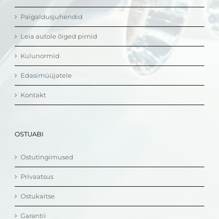
Paigaldusjuhendid
Leia autole õiged pirnid
Kulunormid
Edasimüüjatele
Kontakt
OSTUABI
Ostutingimused
Privaatsus
Ostukaitse
Garantii