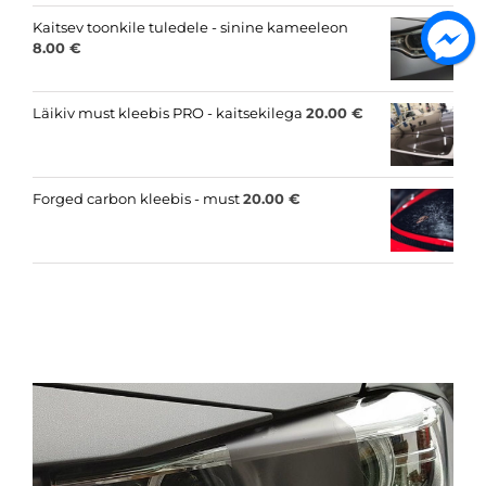
Kaitsev toonkile tuledele - sinine kameeleon
8.00
€
Läikiv must kleebis PRO - kaitsekilega
20.00
€
Forged carbon kleebis - must
20.00
€