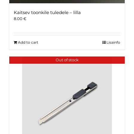
Kaitsev toonkile tuledele – lilla
8.00
€
Add to cart
Lisainfo
Out of stock