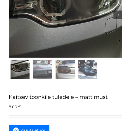


Kaitsev toonkile tuledele – matt must
8.00
€
Kasutajatugi