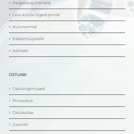
Paigaldusjuhendid
Leia autole õiged pirnid
Kulunormid
Edasimüüjatele
Kontakt
OSTUABI
Ostutingimused
Privaatsus
Ostukaitse
Garantii