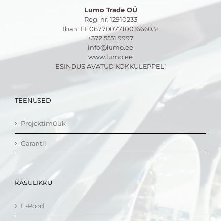
Lumo Trade OÜ
Reg. nr: 12910233
Iban: EE067700771001666031
+372 5551 9997
info@lumo.ee
www.lumo.ee
ESINDUS AVATUD KOKKULEPPEL!
TEENUSED
Projektimüük
Garantii
KASULIKKU
E-Pood