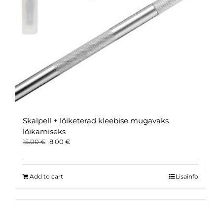
Skalpell + lõiketerad kleebise mugavaks
lõikamiseks
Original
Current
15.00
€
8.00
€
price
price
was:
is:
15.00 €.
8.00 €.
Add to cart
Lisainfo