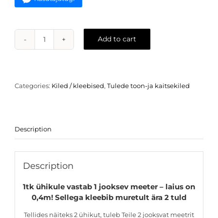
Add to cart
Kaitsev
toonkile
tuledele
-
matt
Categories:
Kiled / kleebised
,
Tulede toon-ja kaitsekiled
must
quantity
Description
Description
1tk ühikule vastab 1 jooksev meeter – laius on
0,4m! Sellega kleebib muretult ära 2 tuld
Tellides näiteks 2 ühikut, tuleb Teile 2 jooksvat meetrit