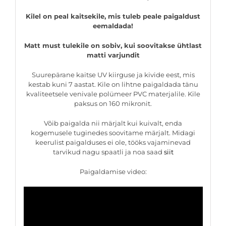
Kilel on peal kaitsekile, mis tuleb peale paigaldust
eemaldada!
Matt must tulekile on sobiv, kui soovitakse ühtlast
matti varjundit
Suurepärane kaitse UV kiirguse ja kivide eest, mis
kestab kuni 7 aastat. Kile on lihtne paigaldada tänu
kvaliteetsele venivale polümeer PVC materjalile. Kile
paksus on 160 mikronit.
Võib paigalda nii märjalt kui kuivalt, enda
kogemusele tuginedes soovitame märjalt. Midagi
keerulist paigalduses ei ole, tööks vajaminevad
tarvikud nagu spaatli ja noa saad
siit
Paigaldamise video: