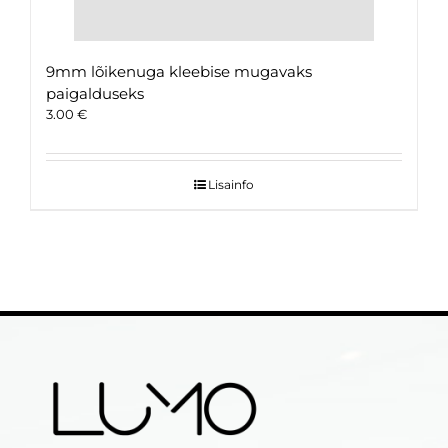
9mm lõikenuga kleebise mugavaks
paigalduseks
3.00
€
Lisainfo