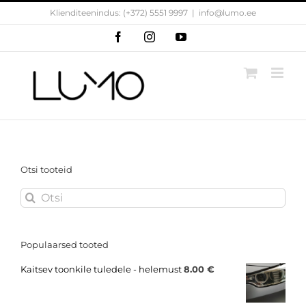
Skip
Klienditeenindus: (+372) 5551 9997
|
info@lumo.ee
to
content
Facebook
Instagram
YouTube
Otsi tooteid
Search
for:
Populaarsed tooted
Kaitsev toonkile tuledele - helemust
8.00
€