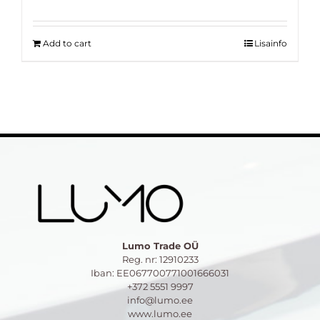
Add to cart
Lisainfo
Lumo Trade OÜ
Reg. nr: 12910233
Iban: EE067700771001666031
+372 5551 9997
info@lumo.ee
www.lumo.ee