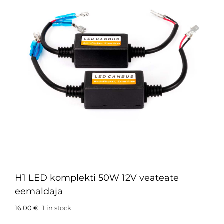
H1 LED komplekti 50W 12V veateate
eemaldaja
16.00
€
1 in stock