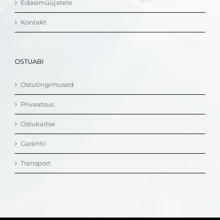
Edasimüüjatele
Kontakt
OSTUABI
Ostutingimused
Privaatsus
Ostukaitse
Garantii
Transport