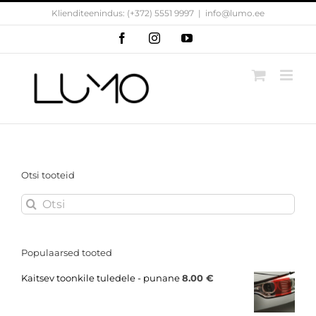
Skip
Klienditeenindus: (+372) 5551 9997
|
info@lumo.ee
to
content
Facebook
Instagram
YouTube
Otsi tooteid
Search
for:
Populaarsed tooted
Kaitsev toonkile tuledele - punane
8.00
€