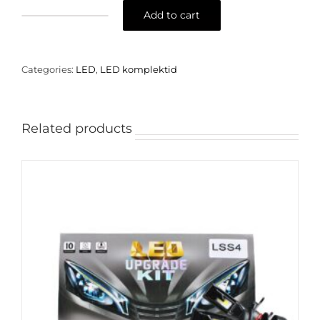
Add to cart
H1
LED
komplekti
50W
Categories:
LED
,
LED komplektid
12V
veateate
eemaldaja
quantity
Related products