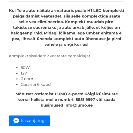
Kui Teie auto näitab armatuuris peale H1 LED komplekti
paigaldamist veateadet, siis selle komplektiga saate
selle vea elimineerida. Komplekt muudab pirni
takistuse suuremaks ja auto arvab jälle, et küljes on
halogeenpirnid. Midagi lõikama, ega ümber ehitama ei
pea, lihtsalt ühenda komplekt auto ühenduse ja pirni
vahele ja ongi korras!
Komplekt sisaldab: 2 veateate eemaldajat
50W
12V
6 ohm
Garantii 6 kuud
Mõnusat ostlemist LUMO e-poes! Kõigi küsimuste
korral helista meile numbril 5551 9997 või saada
küsimused info@lumo.ee
Kasutajatugi