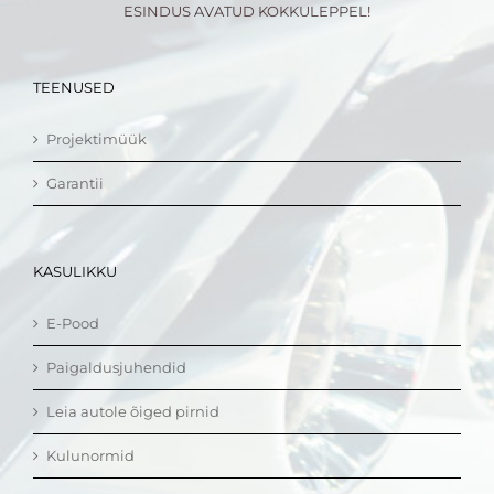
ESINDUS AVATUD KOKKULEPPEL!
TEENUSED
Projektimüük
Garantii
KASULIKKU
E-Pood
Paigaldusjuhendid
Leia autole õiged pirnid
Kulunormid