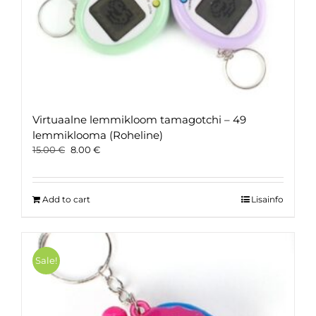
Virtuaalne lemmikloom tamagotchi – 49
lemmiklooma (Roheline)
Original
Current
15.00
€
8.00
€
price
price
was:
is:
15.00 €.
8.00 €.
Add to cart
Lisainfo
Sale!