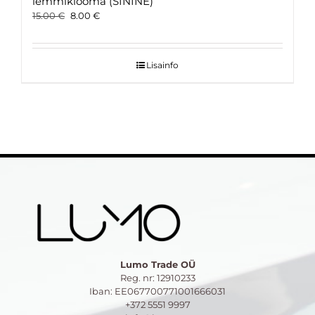
lemmiklooma (SININE)
Original
Current
15.00
€
8.00
€
price
price
was:
is:
15.00 €.
8.00 €.
Lisainfo
Lumo Trade OÜ
Reg. nr: 12910233
Iban: EE067700771001666031
+372 5551 9997