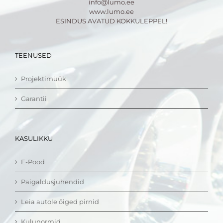
info@lumo.ee
www.lumo.ee
ESINDUS AVATUD KOKKULEPPEL!
TEENUSED
Projektimüük
Garantii
KASULIKKU
E-Pood
Paigaldusjuhendid
Leia autole õiged pirnid
Kulunormid