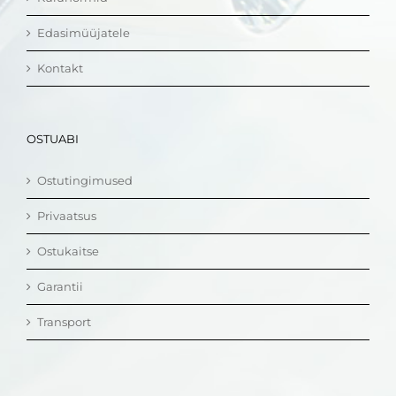
Edasimüüjatele
Kontakt
OSTUABI
Ostutingimused
Privaatsus
Ostukaitse
Garantii
Transport