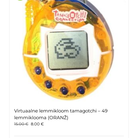
Virtuaalne lemmikloom tamagotchi – 49
lemmiklooma (ORANŽ)
Original
Current
15.00
€
8.00
€
price
price
was:
is: