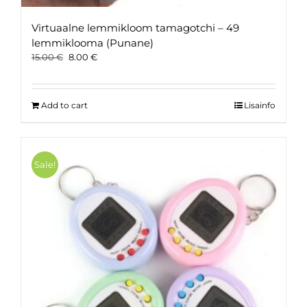
Virtuaalne lemmikloom tamagotchi – 49
lemmiklooma (Punane)
Original
Current
15.00
€
8.00
€
price
price
was:
is:
15.00 €.
8.00 €.
Add to cart
Lisainfo
Sale!