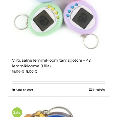
Virtuaalne lemmikloom tamagotchi – 49
lemmiklooma (Lilla)
Original
Current
15.00
€
8.00
€
price
price
was:
is:
15.00 €.
8.00 €.
Add to cart
Lisainfo
Sale!