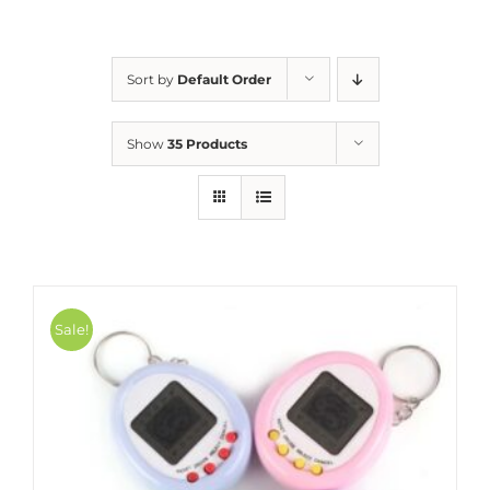
Sort by
Default Order
Show
35 Products
Sale!