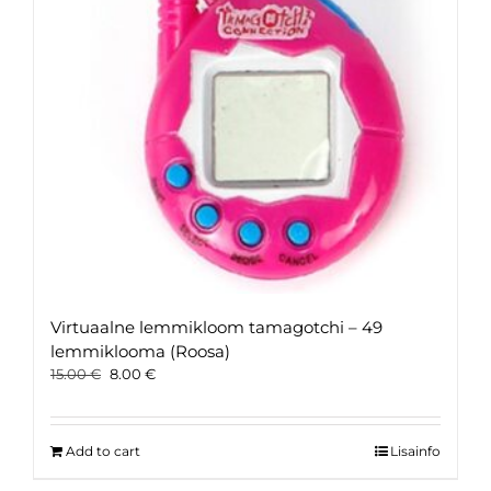
Virtuaalne lemmikloom tamagotchi – 49
lemmiklooma (Roosa)
Original
Current
15.00
€
8.00
€
price
price
was:
is:
15.00 €.
8.00 €.
Add to cart
Lisainfo