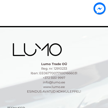
Lumo Trade OÜ
Reg. nr: 12910233
Iban: EE067700771001666031
+372 5551 9997
info@lumo.ee
www.lumo.ee
ESINDUS AVATUD KOKKULEPPEL!