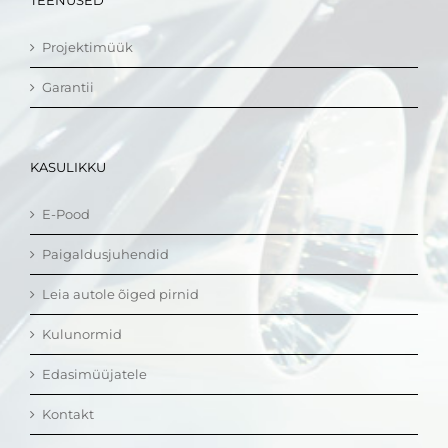
TEENUSED
Projektimüük
Garantii
KASULIKKU
E-Pood
Paigaldusjuhendid
Leia autole õiged pirnid
Kulunormid
Edasimüüjatele
Kontakt