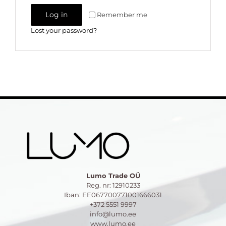
Log in
Remember me
Lost your password?
Lumo Trade OÜ
Reg. nr: 12910233
Iban: EE067700771001666031
+372 5551 9997
info@lumo.ee
www.lumo.ee