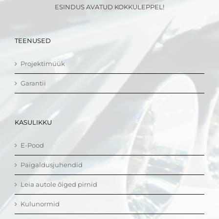
ESINDUS AVATUD KOKKULEPPEL!
TEENUSED
Projektimüük
Garantii
KASULIKKU
E-Pood
Paigaldusjuhendid
Leia autole õiged pirnid
Kulunormid