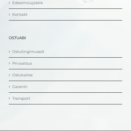
Edasimüüjatele
Kontakt
OSTUABI
Ostutingimused
Privaatsus
Ostukaitse
Garantii
Transport