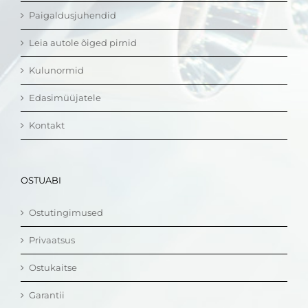
Paigaldusjuhendid
Leia autole õiged pirnid
Kulunormid
Edasimüüjatele
Kontakt
OSTUABI
Ostutingimused
Privaatsus
Ostukaitse
Garantii