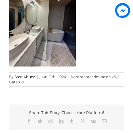
peegeltoon
By
Sten Ahuna
|
juuni 11th, 2024
|
kommenteerimine on välja
9
lülitatud
Share This Story, Choose Your Platform!
Facebook
Twitter
Reddit
LinkedIn
Tumblr
Pinterest
Vk
Email