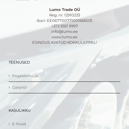
Lumo Trade OÜ
Reg. nr: 12910233
Iban: EE067700771001666031
+372 5551 9997
info@lumo.ee
www.lumo.ee
ESINDUS AVATUD KOKKULEPPEL!
TEENUSED
Projektimüük
Garantii
KASULIKKU
E-Pood