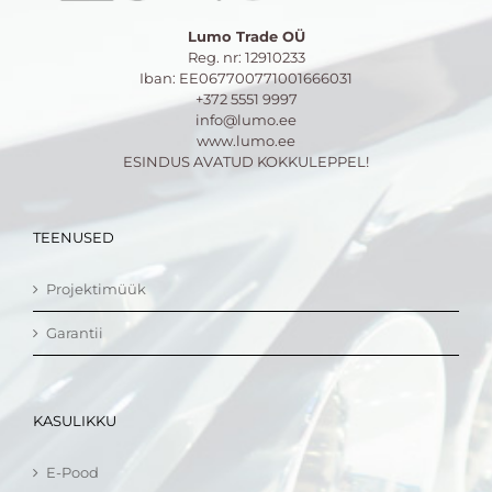
Lumo Trade OÜ
Reg. nr: 12910233
Iban: EE067700771001666031
+372 5551 9997
info@lumo.ee
www.lumo.ee
ESINDUS AVATUD KOKKULEPPEL!
TEENUSED
Projektimüük
Garantii
KASULIKKU
E-Pood