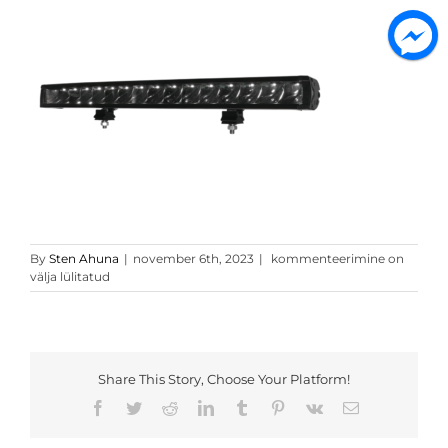
wlbc756_02
By
Sten Ahuna
|
november 6th, 2023
|
kommenteerimine on
välja lülitatud
Share This Story, Choose Your Platform!
Facebook
Twitter
Reddit
LinkedIn
Tumblr
Pinterest
Vk
Email