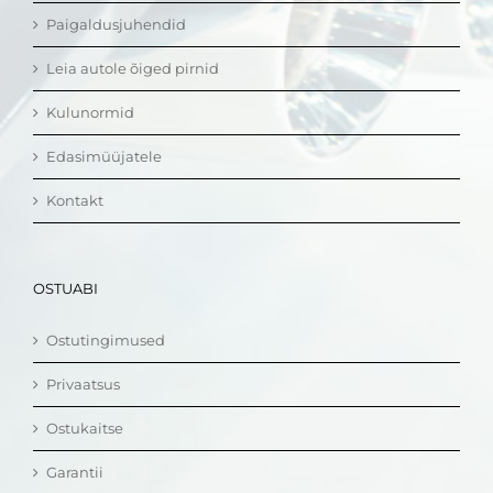
Paigaldusjuhendid
Leia autole õiged pirnid
Kulunormid
Edasimüüjatele
Kontakt
OSTUABI
Ostutingimused
Privaatsus
Ostukaitse
Garantii