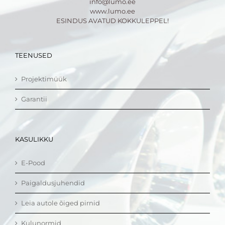
info@lumo.ee
www.lumo.ee
ESINDUS AVATUD KOKKULEPPEL!
TEENUSED
Projektimüük
Garantii
KASULIKKU
E-Pood
Paigaldusjuhendid
Leia autole õiged pirnid
Kulunormid