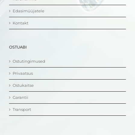
Edasimüüjatele
Kontakt
OSTUABI
Ostutingimused
Privaatsus
Ostukaitse
Garantii
Transport