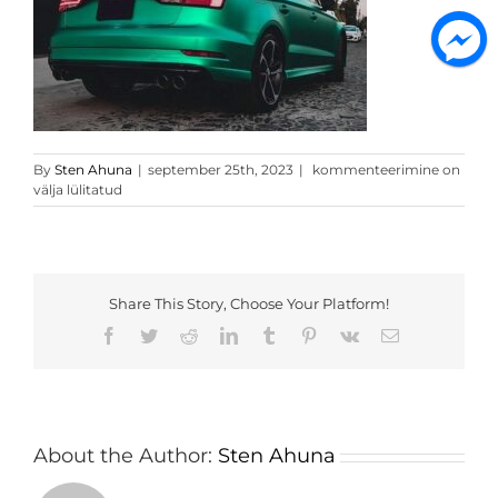
Satiin
By
Sten Ahuna
|
september 25th, 2023
|
kommenteerimine on
roheline
välja lülitatud
kleebis
1
Share This Story, Choose Your Platform!
Facebook
Twitter
Reddit
LinkedIn
Tumblr
Pinterest
Vk
Email
About the Author:
Sten Ahuna