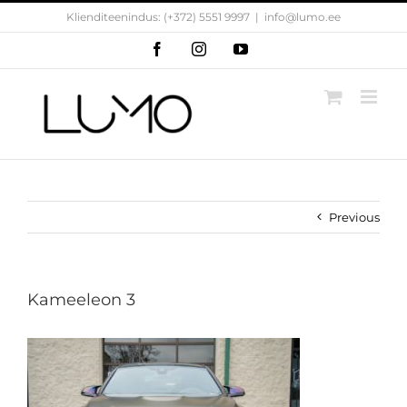
Skip
Klienditeenindus: (+372) 5551 9997
|
info@lumo.ee
to
content
Facebook
Instagram
YouTube
Previous
Kameeleon 3