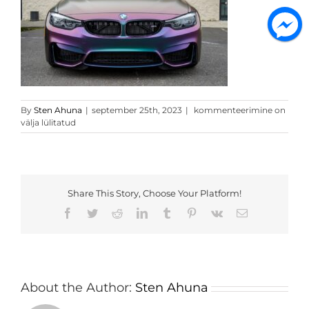
Kameeleon
By
Sten Ahuna
|
september 25th, 2023
|
kommenteerimine on
3
välja lülitatud
Share This Story, Choose Your Platform!
Facebook
Twitter
Reddit
LinkedIn
Tumblr
Pinterest
Vk
Email
About the Author:
Sten Ahuna