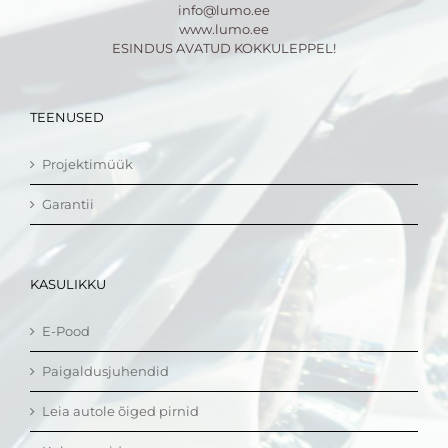
info@lumo.ee
www.lumo.ee
ESINDUS AVATUD KOKKULEPPEL!
TEENUSED
Projektimüük
Garantii
KASULIKKU
E-Pood
Paigaldusjuhendid
Leia autole õiged pirnid