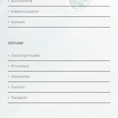
Kulunormid
Edasimüüjatele
Kontakt
OSTUABI
Ostutingimused
Privaatsus
Ostukaitse
Garantii
Transport