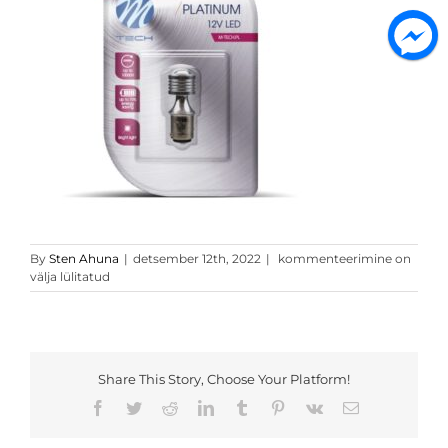
lb812w-
By
Sten Ahuna
|
detsember 12th, 2022
|
kommenteerimine on
01b
välja lülitatud
Share This Story, Choose Your Platform!
Facebook
Twitter
Reddit
LinkedIn
Tumblr
Pinterest
Vk
Email