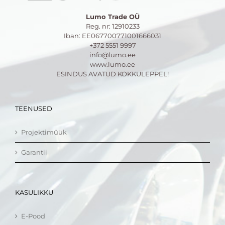
Lumo Trade OÜ
Reg. nr: 12910233
Iban: EE067700771001666031
+372 5551 9997
info@lumo.ee
www.lumo.ee
ESINDUS AVATUD KOKKULEPPEL!
TEENUSED
Projektimüük
Garantii
KASULIKKU
E-Pood