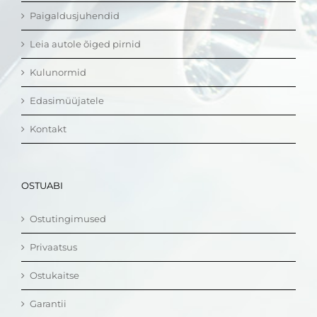
Paigaldusjuhendid
Leia autole õiged pirnid
Kulunormid
Edasimüüjatele
Kontakt
OSTUABI
Ostutingimused
Privaatsus
Ostukaitse
Garantii