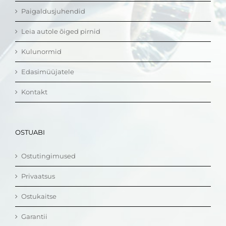
Paigaldusjuhendid
Leia autole õiged pirnid
Kulunormid
Edasimüüjatele
Kontakt
OSTUABI
Ostutingimused
Privaatsus
Ostukaitse
Garantii