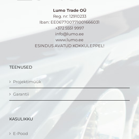
Lumo Trade OÜ
Reg. nr: 12910233
Iban: EE067700771001666031
+372 5551 9997
info@lumo.ee
www.lumo.ee
ESINDUS AVATUD KOKKULEPPEL!
TEENUSED
Projektimüük
Garantii
KASULIKKU
E-Pood