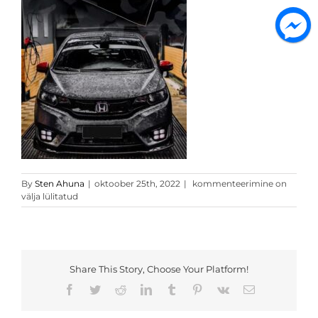
Forged
By
Sten Ahuna
|
oktoober 25th, 2022
|
kommenteerimine on
camo
välja lülitatud
1
Share This Story, Choose Your Platform!
Facebook
Twitter
Reddit
LinkedIn
Tumblr
Pinterest
Vk
Email