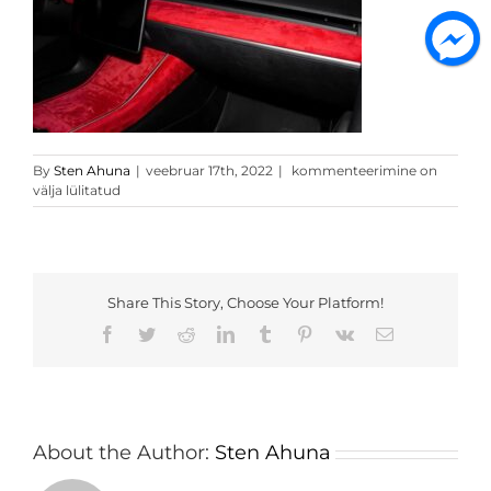
punane
By
Sten Ahuna
|
veebruar 17th, 2022
|
kommenteerimine on
alcantara
välja lülitatud
kleebis
3
Share This Story, Choose Your Platform!
Facebook
Twitter
Reddit
LinkedIn
Tumblr
Pinterest
Vk
Email
About the Author:
Sten Ahuna