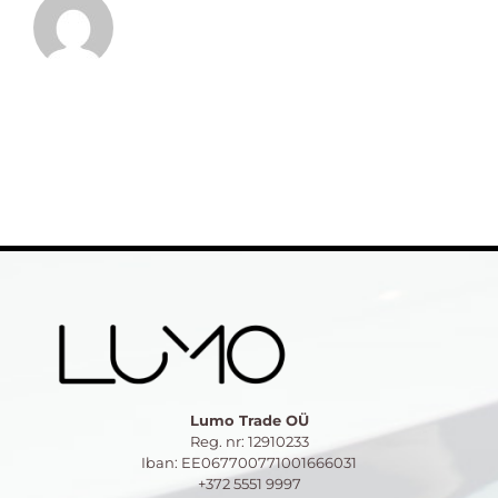
Lumo Trade OÜ
Reg. nr: 12910233
Iban: EE067700771001666031
+372 5551 9997