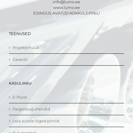
info@lumo.ee
www.lumo.ee
ESINDUS AVATUD KOKKULEPPEL!
TEENUSED
Projektimüük
Garantii
KASULIKKU
E-Pood
Paigaldusjuhendid
Leia autole õiged pirnid
Kulunormid