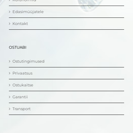
Edasimüüjatele
Kontakt
OSTUABI
Ostutingimused
Privaatsus
Ostukaitse
Garantii
Transport