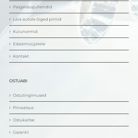
Paigaldusjuhendid
Leia autole õiged pirnid
Kulunormid
Edasimüüjatele
Kontakt
OSTUABI
Ostutingimused
Privaatsus
Ostukaitse
Garantii