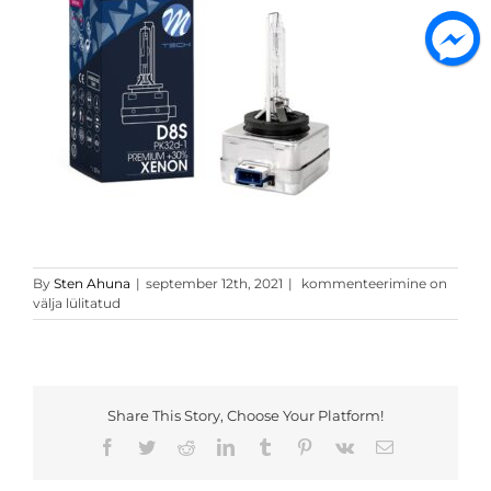
zmd8s6
By
Sten Ahuna
|
september 12th, 2021
|
kommenteerimine on
välja lülitatud
Share This Story, Choose Your Platform!
Facebook
Twitter
Reddit
LinkedIn
Tumblr
Pinterest
Vk
Email