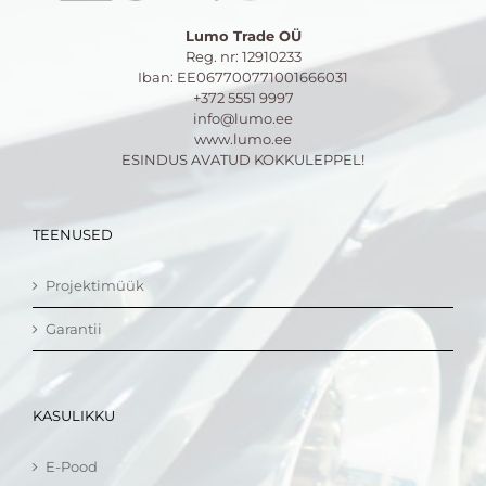
Lumo Trade OÜ
Reg. nr: 12910233
Iban: EE067700771001666031
+372 5551 9997
info@lumo.ee
www.lumo.ee
ESINDUS AVATUD KOKKULEPPEL!
TEENUSED
Projektimüük
Garantii
KASULIKKU
E-Pood