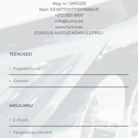
Reg. nr: 12910233
Iban: EE067700771001666031
+372 5551 9997
info@lumo.ee
www.lumo.ee
ESINDUS AVATUD KOKKULEPPEL!
TEENUSED
Projektimüük
Garantii
KASULIKKU
E-Pood
Paigaldusjuhendid