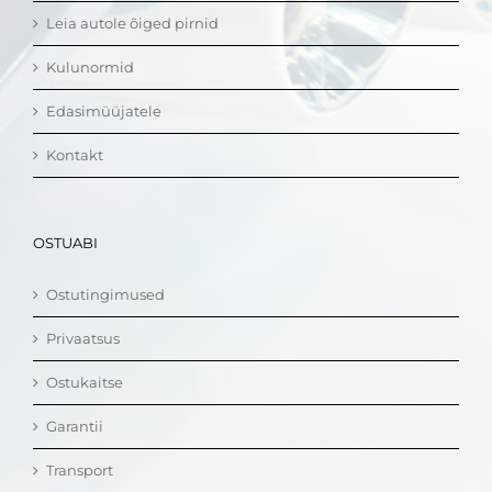
Leia autole õiged pirnid
Kulunormid
Edasimüüjatele
Kontakt
OSTUABI
Ostutingimused
Privaatsus
Ostukaitse
Garantii
Transport