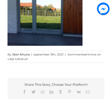
Kroom
By
Sten Ahuna
|
september 9th, 2021
|
kommenteerimine on
peegel
välja lülitatud
toonkile
1
Share This Story, Choose Your Platform!
Facebook
Twitter
Reddit
LinkedIn
Tumblr
Pinterest
Vk
Email