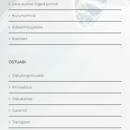
Leia autole õiged pirnid
Kulunormid
Edasimüüjatele
Kontakt
OSTUABI
Ostutingimused
Privaatsus
Ostukaitse
Garantii
Transport