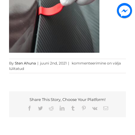
Kleepimistarvikute
By
Sten Ahuna
|
juuni 2nd, 2021
|
kommenteerimine on välja
komplekt
lülitatud
3
Share This Story, Choose Your Platform!
Facebook
Twitter
Reddit
LinkedIn
Tumblr
Pinterest
Vk
Email