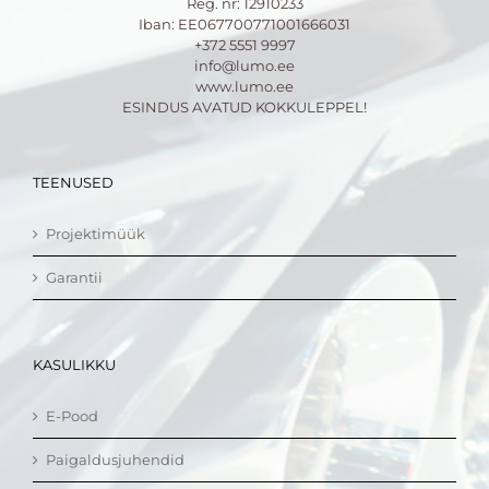
Reg. nr: 12910233
Iban: EE067700771001666031
+372 5551 9997
info@lumo.ee
www.lumo.ee
ESINDUS AVATUD KOKKULEPPEL!
TEENUSED
Projektimüük
Garantii
KASULIKKU
E-Pood
Paigaldusjuhendid