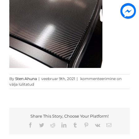
4D
By
Sten Ahuna
|
veebruar 9th, 2021
|
kommenteerimine on
must
välja lülitatud
carbon
3
Share This Story, Choose Your Platform!
Facebook
Twitter
Reddit
LinkedIn
Tumblr
Pinterest
Vk
Email