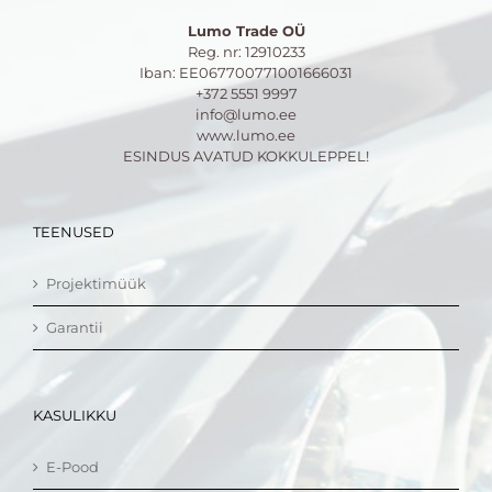
Lumo Trade OÜ
Reg. nr: 12910233
Iban: EE067700771001666031
+372 5551 9997
info@lumo.ee
www.lumo.ee
ESINDUS AVATUD KOKKULEPPEL!
TEENUSED
Projektimüük
Garantii
KASULIKKU
E-Pood