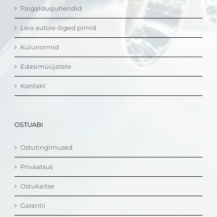
Paigaldusjuhendid
Leia autole õiged pirnid
Kulunormid
Edasimüüjatele
Kontakt
OSTUABI
Ostutingimused
Privaatsus
Ostukaitse
Garantii