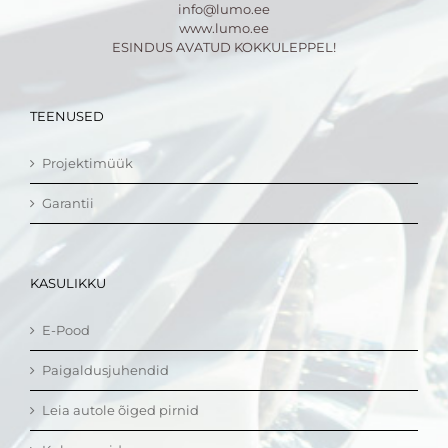
info@lumo.ee
www.lumo.ee
ESINDUS AVATUD KOKKULEPPEL!
TEENUSED
Projektimüük
Garantii
KASULIKKU
E-Pood
Paigaldusjuhendid
Leia autole õiged pirnid