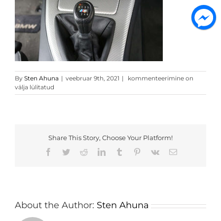
Tume
By
Sten Ahuna
|
veebruar 9th, 2021
|
kommenteerimine on
hall
välja lülitatud
3D
carbon
5
Share This Story, Choose Your Platform!
Facebook
Twitter
Reddit
LinkedIn
Tumblr
Pinterest
Vk
Email
About the Author:
Sten Ahuna