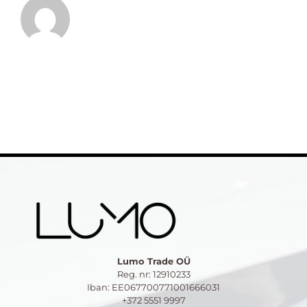
Lumo Trade OÜ
Reg. nr: 12910233
Iban: EE067700771001666031
+372 5551 9997