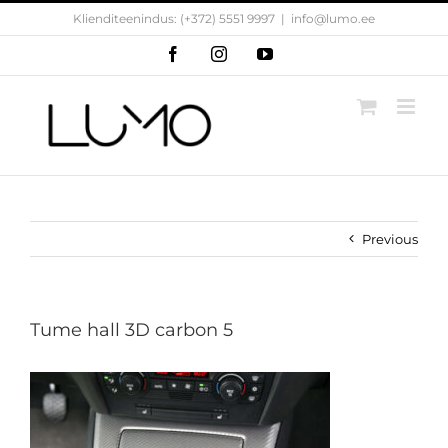
Skip
Klienditeenindus: (+372) 5551 9997
|
info@lumo.ee
to
content
Facebook
Instagram
YouTube
Previous
Tume hall 3D carbon 5