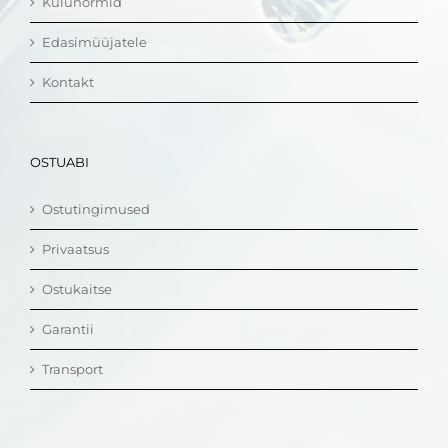
Kulunormid
Edasimüüjatele
Kontakt
OSTUABI
Ostutingimused
Privaatsus
Ostukaitse
Garantii
Transport