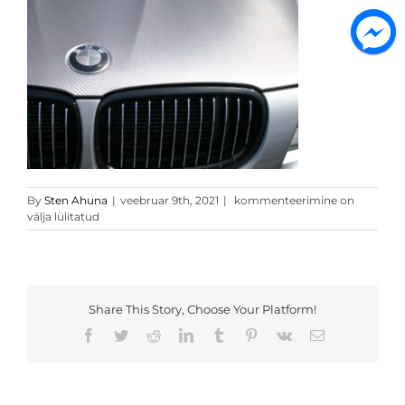
Hele
By
Sten Ahuna
|
veebruar 9th, 2021
|
kommenteerimine on
hall
välja lülitatud
3D
carbon
1
Share This Story, Choose Your Platform!
Facebook
Twitter
Reddit
LinkedIn
Tumblr
Pinterest
Vk
Email