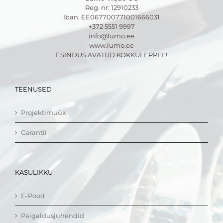
Reg. nr: 12910233
Iban: EE067700771001666031
+372 5551 9997
info@lumo.ee
www.lumo.ee
ESINDUS AVATUD KOKKULEPPEL!
TEENUSED
Projektimüük
Garantii
KASULIKKU
E-Pood
Paigaldusjuhendid