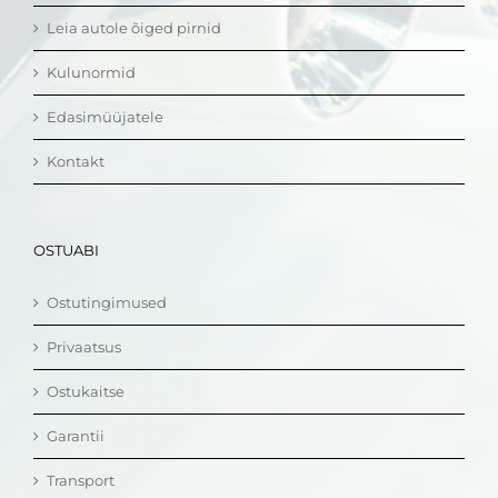
Leia autole õiged pirnid
Kulunormid
Edasimüüjatele
Kontakt
OSTUABI
Ostutingimused
Privaatsus
Ostukaitse
Garantii
Transport