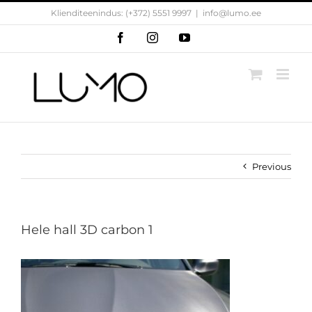
Skip
Klienditeenindus: (+372) 5551 9997
|
info@lumo.ee
to
content
Facebook
Instagram
YouTube
Previous
Hele hall 3D carbon 1