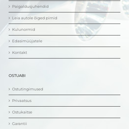
Paigaldusjuhendid
Leia autole õiged pirnid
Kulunormid
Edasimüüjatele
Kontakt
OSTUABI
Ostutingimused
Privaatsus
Ostukaitse
Garantii