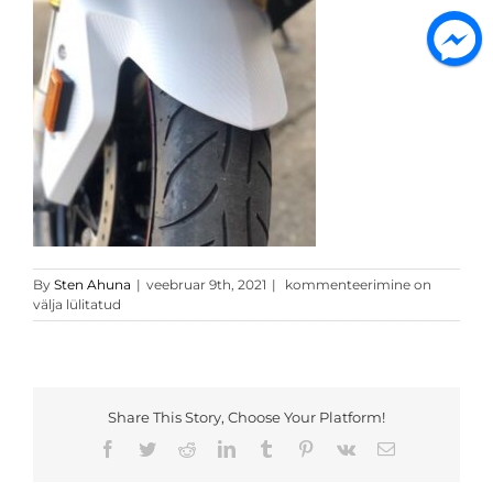
Valge
By
Sten Ahuna
|
veebruar 9th, 2021
|
kommenteerimine on
3D
välja lülitatud
carbon
5
Share This Story, Choose Your Platform!
Facebook
Twitter
Reddit
LinkedIn
Tumblr
Pinterest
Vk
Email