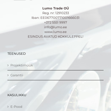
Lumo Trade OÜ
Reg. nr: 12910233
Iban: EE067700771001666031
+372 5551 9997
info@lumo.ee
www.lumo.ee
ESINDUS AVATUD KOKKULEPPEL!
TEENUSED
Projektimüük
Garantii
KASULIKKU
E-Pood