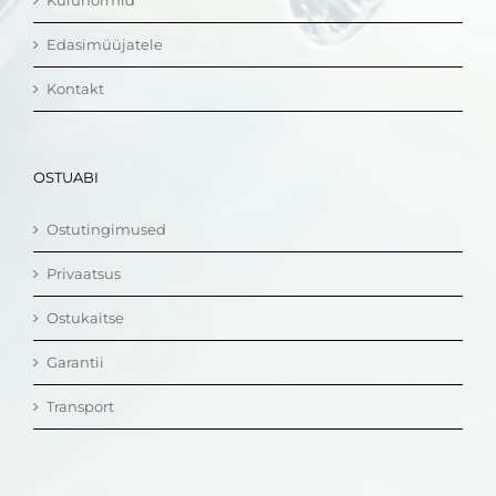
Kulunormid
Edasimüüjatele
Kontakt
OSTUABI
Ostutingimused
Privaatsus
Ostukaitse
Garantii
Transport