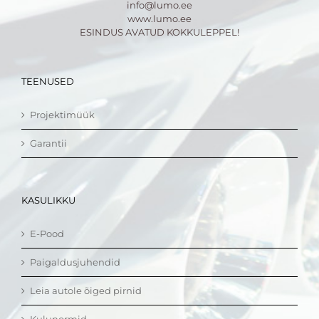
info@lumo.ee
www.lumo.ee
ESINDUS AVATUD KOKKULEPPEL!
TEENUSED
Projektimüük
Garantii
KASULIKKU
E-Pood
Paigaldusjuhendid
Leia autole õiged pirnid