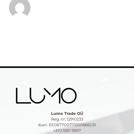
Lumo Trade OÜ
Reg. nr: 12910233
Iban: EE067700771001666031
+372 5551 9997