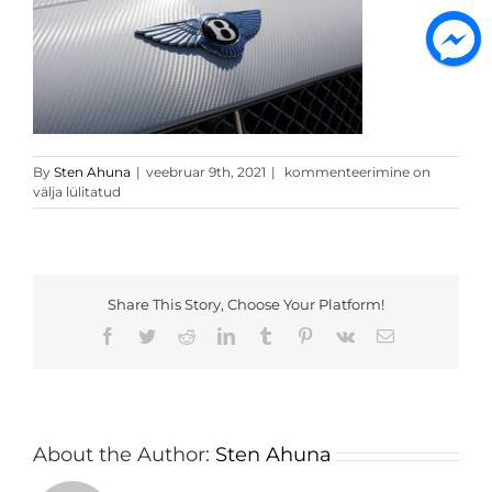
Valge
By
Sten Ahuna
|
veebruar 9th, 2021
|
kommenteerimine on
3D
välja lülitatud
carbon
3
Share This Story, Choose Your Platform!
Facebook
Twitter
Reddit
LinkedIn
Tumblr
Pinterest
Vk
Email
About the Author:
Sten Ahuna