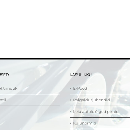
USED
KASULIKKU
ektimüük
E-Pood
ntii
Paigaldusjuhendid
Leia autole õiged pirnid
Kulunormid