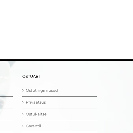
OSTUABI
Ostutingimused
Privaatsus
Ostukaitse
Garantii