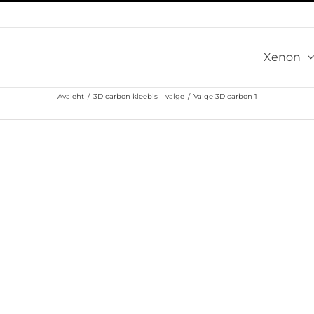
Xenon
Avaleht
/
3D carbon kleebis – valge
/
Valge 3D carbon 1