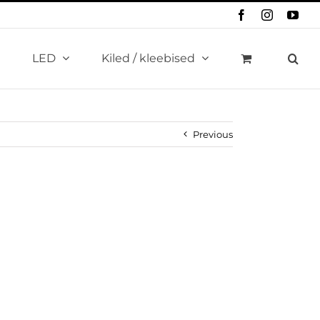
Facebook
Instagram
You
LED
Kiled / kleebised
Previous