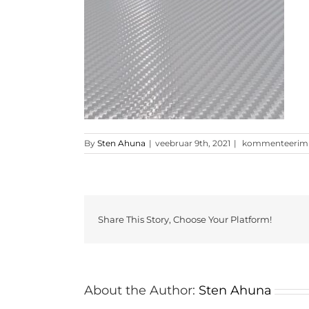
Valge
By
Sten Ahuna
|
veebruar 9th, 2021
|
kommenteerimine
3D
carbon
1
Share This Story, Choose Your Platform!
About the Author:
Sten Ahuna