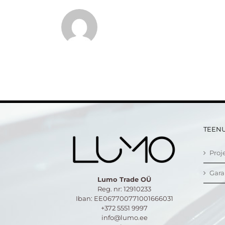
TEEN
Proj
Gara
Lumo Trade OÜ
Reg. nr: 12910233
Iban: EE067700771001666031
+372 5551 9997
info@lumo.ee