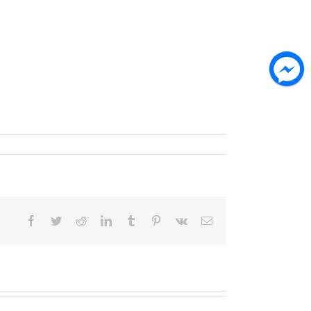
Facebook
Twitter
Reddit
LinkedIn
Tumblr
Pinterest
Vk
Email