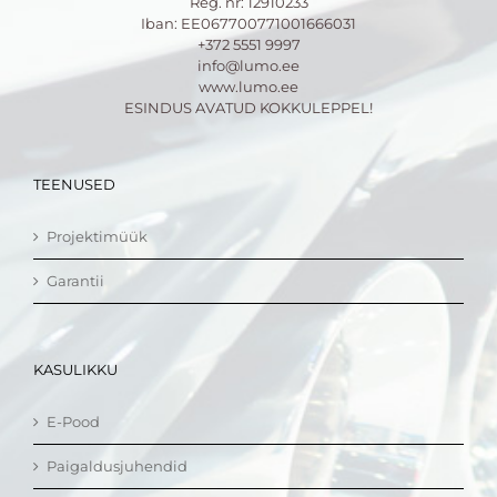
Reg. nr: 12910233
Iban: EE067700771001666031
+372 5551 9997
info@lumo.ee
www.lumo.ee
ESINDUS AVATUD KOKKULEPPEL!
TEENUSED
Projektimüük
Garantii
KASULIKKU
E-Pood
Paigaldusjuhendid