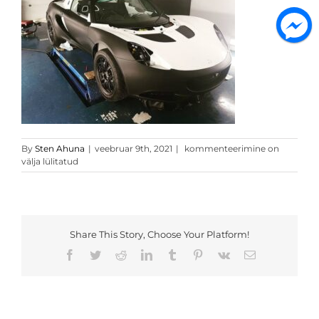
matt
By
Sten Ahuna
|
veebruar 9th, 2021
|
kommenteerimine on
must
välja lülitatud
kile
9
Share This Story, Choose Your Platform!
Facebook
Twitter
Reddit
LinkedIn
Tumblr
Pinterest
Vk
Email