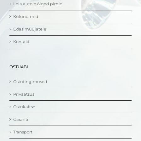
Leia autole õiged pirnid
Kulunormid
Edasimüüjatele
Kontakt
OSTUABI
Ostutingimused
Privaatsus
Ostukaitse
Garantii
Transport