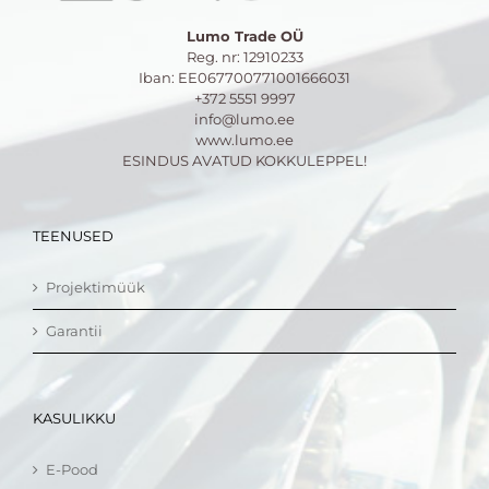
Lumo Trade OÜ
Reg. nr: 12910233
Iban: EE067700771001666031
+372 5551 9997
info@lumo.ee
www.lumo.ee
ESINDUS AVATUD KOKKULEPPEL!
TEENUSED
Projektimüük
Garantii
KASULIKKU
E-Pood