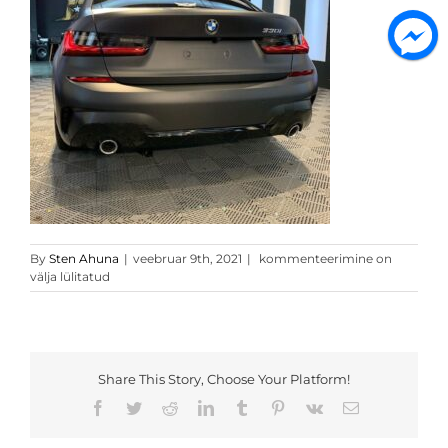
101906237_1450982585073969_2
By
Sten Ahuna
|
veebruar 9th, 2021
|
kommenteerimine on
välja lülitatud
Share This Story, Choose Your Platform!
Facebook
Twitter
Reddit
LinkedIn
Tumblr
Pinterest
Vk
Email