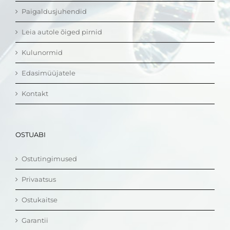
Paigaldusjuhendid
Leia autole õiged pirnid
Kulunormid
Edasimüüjatele
Kontakt
OSTUABI
Ostutingimused
Privaatsus
Ostukaitse
Garantii