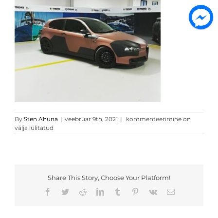
Clipboard11
By
Sten Ahuna
|
veebruar 9th, 2021
|
kommenteerimine on
välja lülitatud
Share This Story, Choose Your Platform!
Facebook
Twitter
Reddit
LinkedIn
Tumblr
Pinterest
Vk
Email