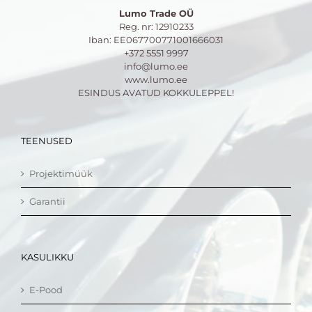
Lumo Trade OÜ
Reg. nr: 12910233
Iban: EE067700771001666031
+372 5551 9997
info@lumo.ee
www.lumo.ee
ESINDUS AVATUD KOKKULEPPEL!
TEENUSED
Projektimüük
Garantii
KASULIKKU
E-Pood