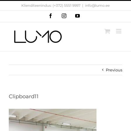
Skip
Klienditeenindus: (+372) 5551 9997
|
info@lumo.ee
to
content
Facebook
Instagram
YouTube
Previous
Clipboard11