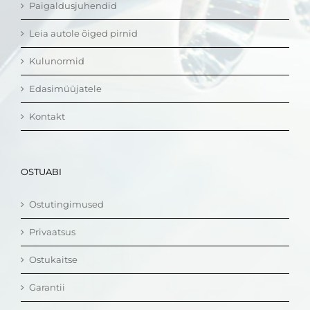
Paigaldusjuhendid
Leia autole õiged pirnid
Kulunormid
Edasimüüjatele
Kontakt
OSTUABI
Ostutingimused
Privaatsus
Ostukaitse
Garantii