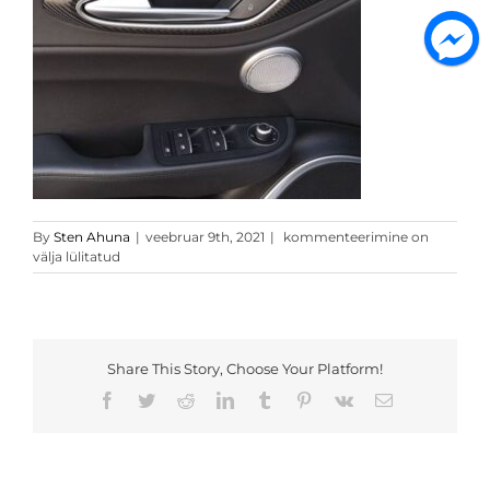
4D
By
Sten Ahuna
|
veebruar 9th, 2021
|
kommenteerimine on
must
välja lülitatud
carbon
Share This Story, Choose Your Platform!
Facebook
Twitter
Reddit
LinkedIn
Tumblr
Pinterest
Vk
Email