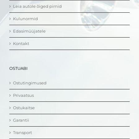
Leia autole õiged pirnid
Kulunormid
Edasimüüjatele
Kontakt
OSTUABI
Ostutingimused
Privaatsus
Ostukaitse
Garantii
Transport