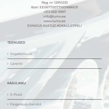
Reg. nr: 12910233
Iban: EE067700771001666031
+372 5551 9997
info@lumo.ee
www.lumo.ee
ESINDUS AVATUD KOKKULEPPEL!
TEENUSED
Projektimüük
Garantii
KASULIKKU
E-Pood
Paigaldusjuhendid