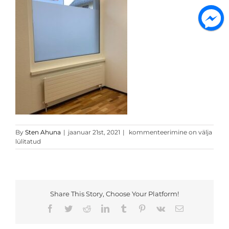
matt
By
Sten Ahuna
|
jaanuar 21st, 2021
|
kommenteerimine on välja
valge
lülitatud
privaatsuskile
20
Share This Story, Choose Your Platform!
Facebook
Twitter
Reddit
LinkedIn
Tumblr
Pinterest
Vk
Email