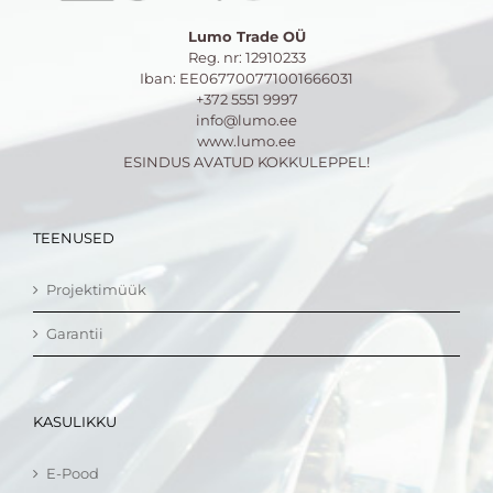
Lumo Trade OÜ
Reg. nr: 12910233
Iban: EE067700771001666031
+372 5551 9997
info@lumo.ee
www.lumo.ee
ESINDUS AVATUD KOKKULEPPEL!
TEENUSED
Projektimüük
Garantii
KASULIKKU
E-Pood