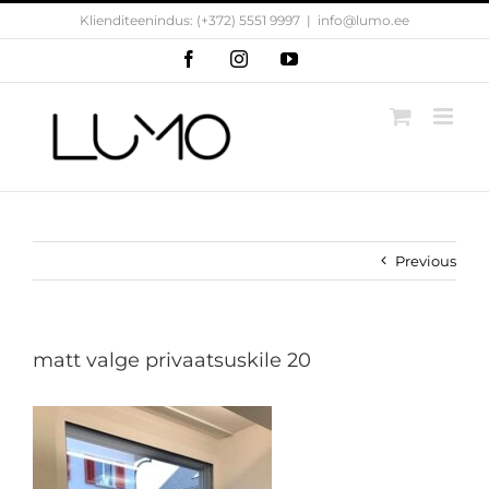
Skip
Klienditeenindus: (+372) 5551 9997
|
info@lumo.ee
to
content
Facebook
Instagram
YouTube
Previous
matt valge privaatsuskile 20