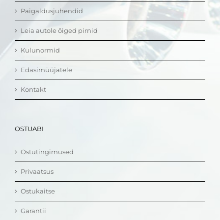
Paigaldusjuhendid
Leia autole õiged pirnid
Kulunormid
Edasimüüjatele
Kontakt
OSTUABI
Ostutingimused
Privaatsus
Ostukaitse
Garantii