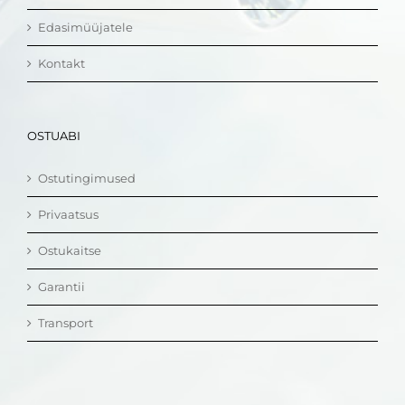
Edasimüüjatele
Kontakt
OSTUABI
Ostutingimused
Privaatsus
Ostukaitse
Garantii
Transport