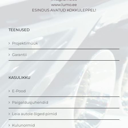
www.lumo.ee
ESINDUS AVATUD KOKKULEPPEL!
TEENUSED
Projektimüük
Garantii
KASULIKKU
E-Pood
Paigaldusjuhendid
Leia autole õiged pirnid
Kulunormid