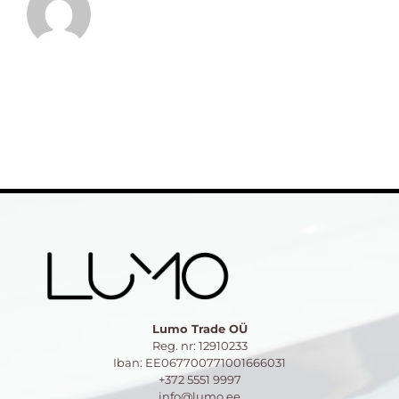
Lumo Trade OÜ
Reg. nr: 12910233
Iban: EE067700771001666031
+372 5551 9997
info@lumo.ee