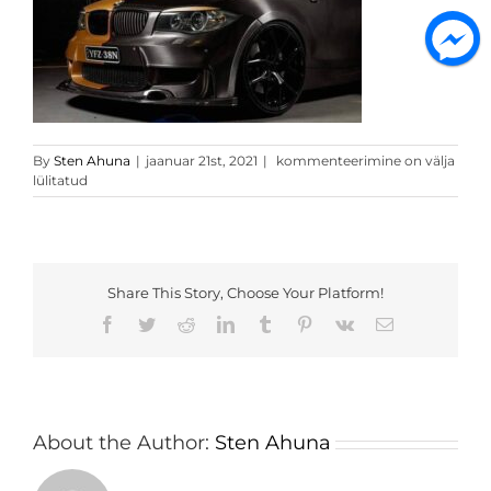
harjatud
By
Sten Ahuna
|
jaanuar 21st, 2021
|
kommenteerimine on välja
alumiinium
lülitatud
must
51
Share This Story, Choose Your Platform!
Facebook
Twitter
Reddit
LinkedIn
Tumblr
Pinterest
Vk
Email
About the Author:
Sten Ahuna