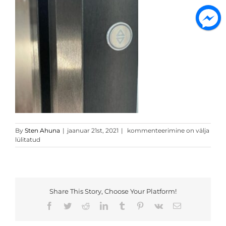
harjatud
By
Sten Ahuna
|
jaanuar 21st, 2021
|
kommenteerimine on välja
alumiinium
lülitatud
must
6
Share This Story, Choose Your Platform!
Facebook
Twitter
Reddit
LinkedIn
Tumblr
Pinterest
Vk
Email