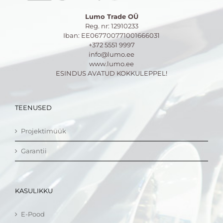
Lumo Trade OÜ
Reg. nr: 12910233
Iban: EE067700771001666031
+372 5551 9997
info@lumo.ee
www.lumo.ee
ESINDUS AVATUD KOKKULEPPEL!
TEENUSED
Projektimüük
Garantii
KASULIKKU
E-Pood