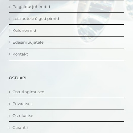
Paigaldusjuhendid
Leia autole õiged pirnid
Kulunormid
Edasimüüjatele
Kontakt
OSTUABI
Ostutingimused
Privaatsus
Ostukaitse
Garantii