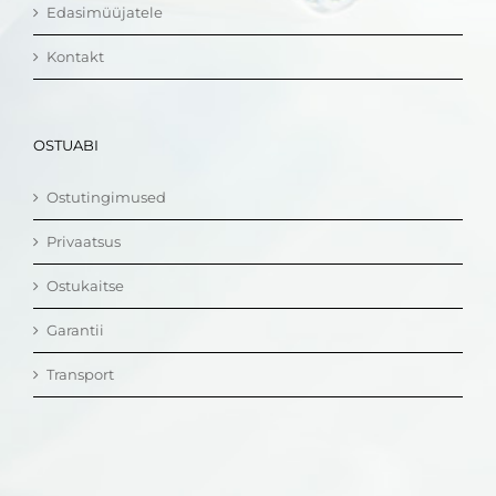
Edasimüüjatele
Kontakt
OSTUABI
Ostutingimused
Privaatsus
Ostukaitse
Garantii
Transport