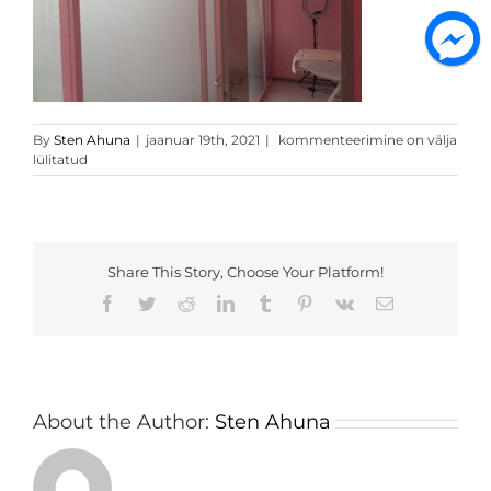
20200418_142914
By
Sten Ahuna
|
jaanuar 19th, 2021
|
kommenteerimine on välja
lülitatud
Share This Story, Choose Your Platform!
Facebook
Twitter
Reddit
LinkedIn
Tumblr
Pinterest
Vk
Email
About the Author:
Sten Ahuna