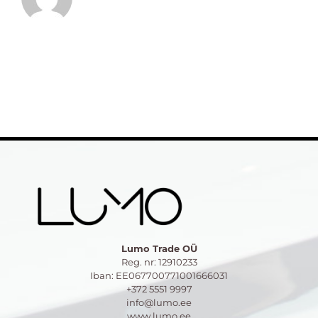
Lumo Trade OÜ
Reg. nr: 12910233
Iban: EE067700771001666031
+372 5551 9997
info@lumo.ee
www.lumo.ee