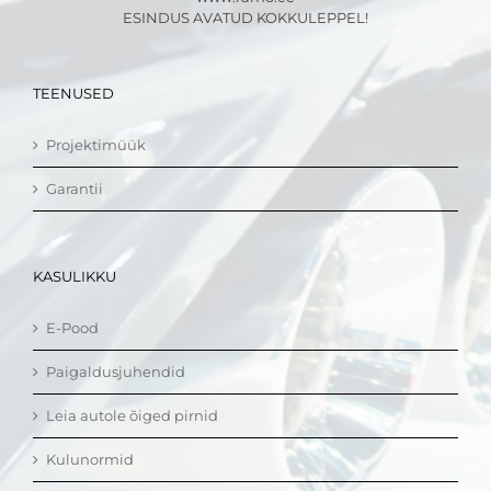
ESINDUS AVATUD KOKKULEPPEL!
TEENUSED
Projektimüük
Garantii
KASULIKKU
E-Pood
Paigaldusjuhendid
Leia autole õiged pirnid
Kulunormid