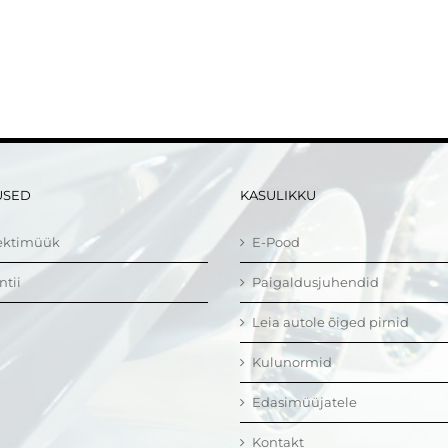
USED
KASULIKKU
ektimüük
E-Pood
ntii
Paigaldusjuhendid
Leia autole õiged pirnid
Kulunormid
Edasimüüjatele
Kontakt