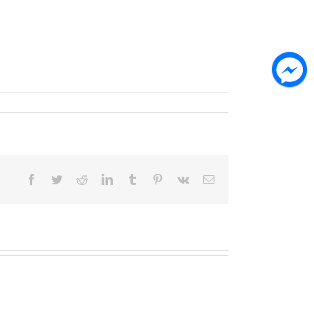
Facebook
Twitter
Reddit
LinkedIn
Tumblr
Pinterest
Vk
Email