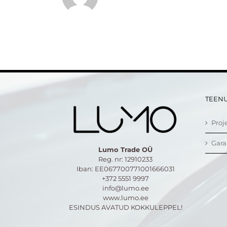
TEEN
Proj
Gara
Lumo Trade OÜ
Reg. nr: 12910233
Iban: EE067700771001666031
+372 5551 9997
info@lumo.ee
www.lumo.ee
ESINDUS AVATUD KOKKULEPPEL!