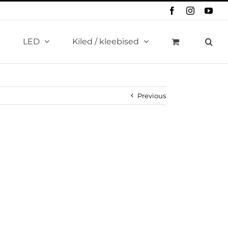
Facebook
Instagram
You
LED
Kiled / kleebised
Previous