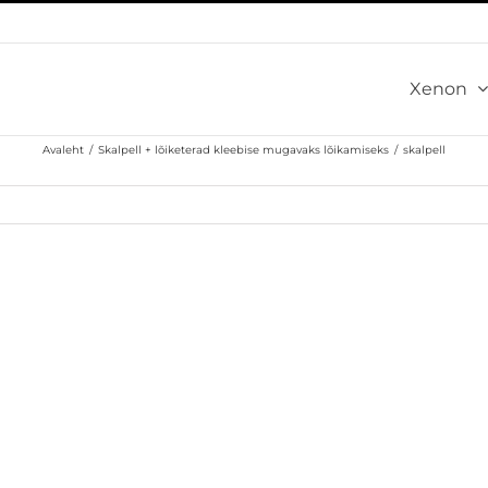
Xenon
Avaleht
/
Skalpell + lõiketerad kleebise mugavaks lõikamiseks
/
skalpell