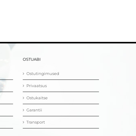
OSTUABI
Ostutingimused
Privaatsus
Ostukaitse
Garantii
Transport