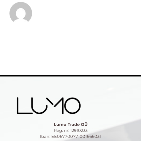
Lumo Trade OÜ
Reg. nr: 12910233
Iban: EE067700771001666031