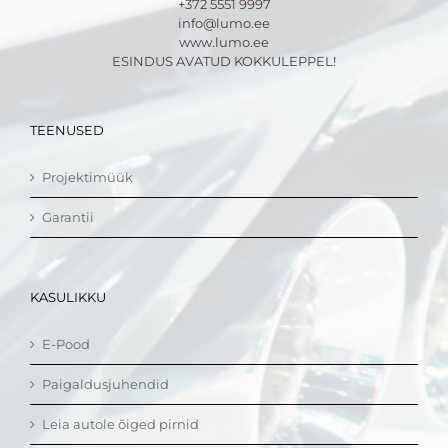
+372 5551 9997
info@lumo.ee
www.lumo.ee
ESINDUS AVATUD KOKKULEPPEL!
TEENUSED
Projektimüük
Garantii
KASULIKKU
E-Pood
Paigaldusjuhendid
Leia autole õiged pirnid