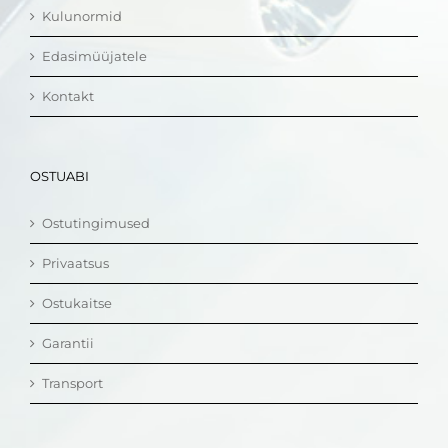
Kulunormid
Edasimüüjatele
Kontakt
OSTUABI
Ostutingimused
Privaatsus
Ostukaitse
Garantii
Transport