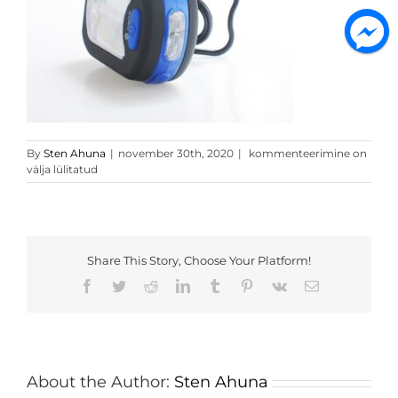
il90_2
By
Sten Ahuna
|
november 30th, 2020
|
kommenteerimine on
välja lülitatud
Share This Story, Choose Your Platform!
Facebook
Twitter
Reddit
LinkedIn
Tumblr
Pinterest
Vk
Email
About the Author:
Sten Ahuna