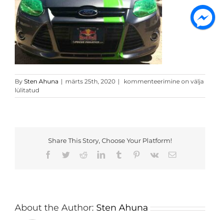
Green_Tail_Headlight_Tint_Chro
By
Sten Ahuna
|
märts 25th, 2020
|
kommenteerimine on välja
lülitatud
Share This Story, Choose Your Platform!
Facebook
Twitter
Reddit
LinkedIn
Tumblr
Pinterest
Vk
Email
About the Author:
Sten Ahuna