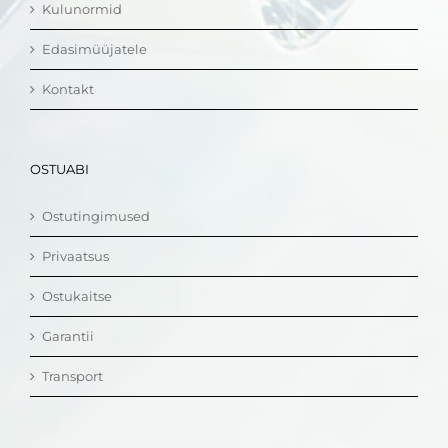
Kulunormid
Edasimüüjatele
Kontakt
OSTUABI
Ostutingimused
Privaatsus
Ostukaitse
Garantii
Transport