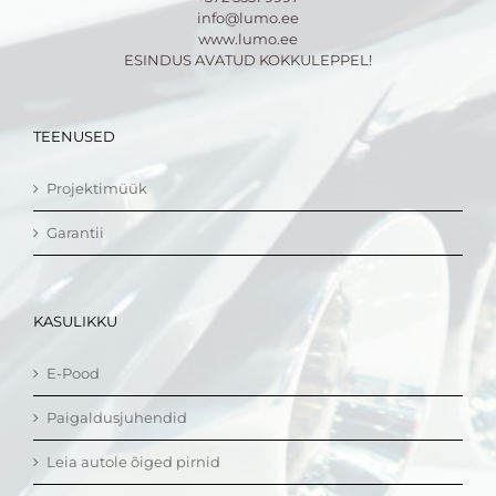
info@lumo.ee
www.lumo.ee
ESINDUS AVATUD KOKKULEPPEL!
TEENUSED
Projektimüük
Garantii
KASULIKKU
E-Pood
Paigaldusjuhendid
Leia autole õiged pirnid