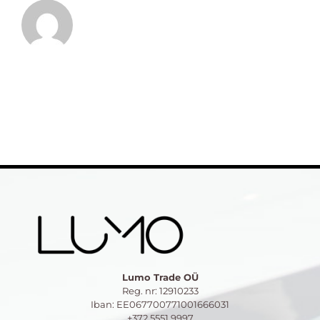
Lumo Trade OÜ
Reg. nr: 12910233
Iban: EE067700771001666031
+372 5551 9997