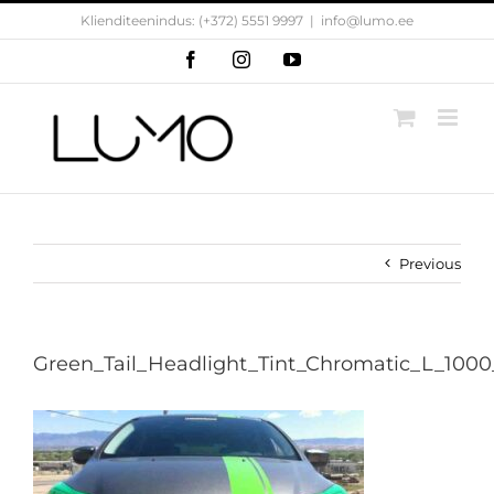
Skip
Klienditeenindus: (+372) 5551 9997
|
info@lumo.ee
to
content
Facebook
Instagram
YouTube
Previous
Green_Tail_Headlight_Tint_Chromatic_L_1000