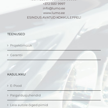
+372 5551 9997
info@lumo.ee
www.lumo.ee
ESINDUS AVATUD KOKKULEPPEL!
TEENUSED
Projektimüük
Garantii
KASULIKKU
E-Pood
Paigaldusjuhendid
Leia autole õiged pirnid