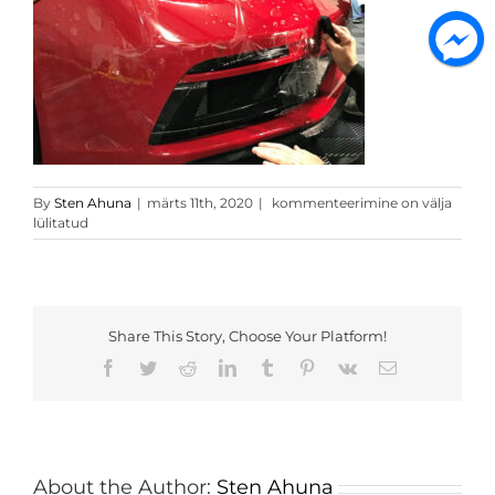
img-
By
Sten Ahuna
|
märts 11th, 2020
|
kommenteerimine on välja
6914-
lülitatud
min1
Share This Story, Choose Your Platform!
Facebook
Twitter
Reddit
LinkedIn
Tumblr
Pinterest
Vk
Email
About the Author:
Sten Ahuna