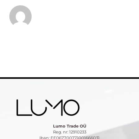
Lumo Trade OÜ
Reg. nr: 12910233
Iban: EE067700771001666031