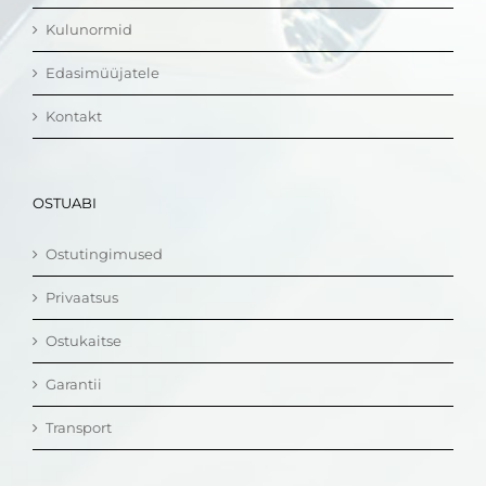
Kulunormid
Edasimüüjatele
Kontakt
OSTUABI
Ostutingimused
Privaatsus
Ostukaitse
Garantii
Transport